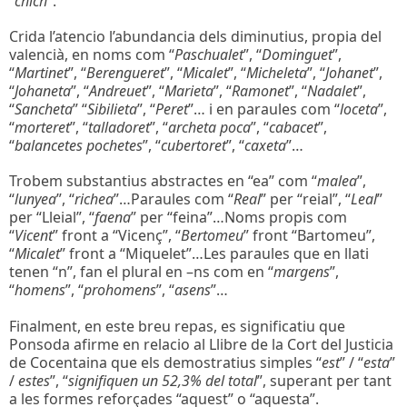
“
chich
”.
Crida l’atencio l’abundancia dels diminutius, propia del
valencià, en noms com “
Paschualet
”, “
Dominguet
”,
“
Martinet
”, “
Berengueret
”, “
Micalet
”, “
Micheleta
”, “
Johanet
”,
“
Johaneta
”, “
Andreuet
”, “
Marieta
”, “
Ramonet
”, “
Nadalet
”,
“
Sancheta
” “
Sibilieta
”, “
Peret
”… i en paraules com “
loceta
”,
“
morteret
”, “
talladoret
”, “
archeta poca
”, “
cabacet
”,
“
balancetes pochetes
”, “
cubertoret
”, “
caxeta
”…
Trobem substantius abstractes en “ea” com “
malea
”,
“
lunyea
”, “
richea
”…Paraules com “
Real
” per “reial”, “
Leal
”
per “Lleial”, “
faena
” per “feina”…Noms propis com
“
Vicent
” front a “Vicenç”, “
Bertomeu
” front “Bartomeu”,
“
Micalet
” front a “Miquelet”…Les paraules que en llati
tenen “n”, fan el plural en –ns com en “
margens
”,
“
homens
”, “
prohomens
”, “
asens
”…
Finalment, en este breu repas, es significatiu que
Ponsoda afirme en relacio al Llibre de la Cort del Justicia
de Cocentaina que els demostratius simples “
est
” / “
esta
”
/
estes
”, “
signifiquen un 52,3% del total
”, superant per tant
a les formes reforçades “aquest” o “aquesta”.