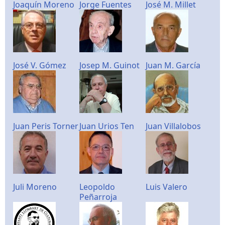
Joaquín Moreno
Jorge Fuentes
José M. Millet
José V. Gómez
Josep M. Guinot
Juan M. García
Juan Peris Torner
Juan Urios Ten
Juan Villalobos
Juli Moreno
Leopoldo
Luis Valero
Peñarroja