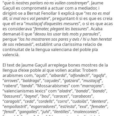
“
que·ls nostres parlars no·ns vullen constrenyer
”. Jaume
Gaçull es comprometé a actuar com a mediador, i
dirigint-se a Bernat Fenollar li explicà que “
res no es mal
dit, si mal no·s vol pendre
”, preguntant-li si es que es creia
que ell era “
mustaçaf d’aquestes mesures
”, o si es que acas
es considerava “
femater, plegant les bassures
”. Acaba
demanat-li que “
dexau los usar tals mots y paraules
”,
perque “
los ho mostraren sos pares y avis / hi u han heretat
de sos rebesavis
”, establint una clarissima relacio de
continuïtat de la llengua valenciana del poble pla
valencià.
El text de Jaume Gaçull arreplega bones mostres de la
llengua d’eixe poble al que volien acallar. Trobem
arabismes com, “
açuts
”, “
albarda
”, “
alfondech
”, “
agafa
”,
“
arroves
”, “
baldraga
”, “
caçudes
”, “
gatzara
”, “
mustaçaf
”,
“
rabera
”, “
tanda
”. “Mossarabismes” com “
marraçans
”.
“valencianismes lexics” com “
aladre
”, “
banda
”, “
bando
”,
“
bassures
”, “
bayna
”, “
bou
”, “
caraces
”, “
carabaces
”,
“
caragols
”, “
ceda
”, “
cordells
”, “
corro
”, “
cudolàs
”, “
dentera
”,
“
empollastrit
”, “
esgarradores
”, “
est/esta
”, “
exa
”, “
femater
”,
“
fenoll
”, “
gangalles
”, “
juhi
”, “
llentilles
”, “
malenconies
”,