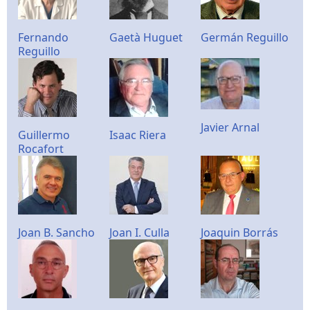
Fernando
Gaetà Huguet
Germán Reguillo
Reguillo
Javier Arnal
Guillermo
Isaac Riera
Rocafort
Joan B. Sancho
Joan I. Culla
Joaquin Borrás