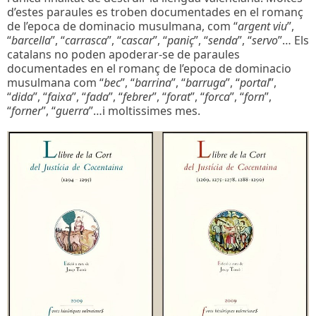
d’estes paraules es troben documentades en el romanç
de l’epoca de dominacio musulmana, com “
argent
viu
”,
“
barcella
”, “
carrasca
”, “
cascar
”, “
paniç
”, “
senda
”, “
servo
”… Els
catalans no poden apoderar-se de paraules
documentades en el romanç de l’epoca de dominacio
musulmana com “
bec
”, “
barrina
”, “
barruga
”, “
portal
”,
“
dida
”, “
faixa
”, “
fada
”, “
febrer
”, “
forat
”, “
forca
”, “
forn
”,
“
forner
”, “
guerra
”…i moltissimes mes.