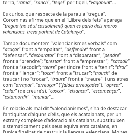
terra, “
rama
”, “
sanch
”, “
tegel
” per tigell, “
vagabunt
”…
Es curios, que respecte de la paraula “tregua”,
Corominas afirme que en el “Llibre dels fets” aparega
“
tregua (no sé si casualment) quan es parla dels moros
valencians, treva parlant de Catalunya
”.
Tambe documentem “valencianismes verbals” com
“
acaçar
” front a “empaitar”, “
deffendre
” front a
“defensar”, “
desbaratar
” front a “disbaratar”, “
pendre
”
front a “prendre”; “
prestar
” front a “emprestar”; “
sacodir
”
front a “secodir”; “
tenre
” per tindre front a “tenir”; “
tirar
”
front a “llençar”; “
tocar
” front a “trucar”; “
trauch
” de
traucar i no “trocar”, “
traure
” front a “treure”, i uns atres
com “
arrapar
”, “
arreuçar”
(“
faldes arreuçades
”), “
aprear
”,
“
calar
” (de creure’s), “
cascar
”, “
eixancar
”, “
escomençar
”,
“
estamordir
”, “
muntar
”…
En relacio als mal dit “valencianismes”, s’ha de destacar
l’antiguitat d’alguns d’ells, que els acatalanats, per un
extrany complexe d’adoracio als catalans, substituixen
sistematicament pels seus equivalents catalans, en
l’unica finalitat de destruir la llengua valenciana. Moltes