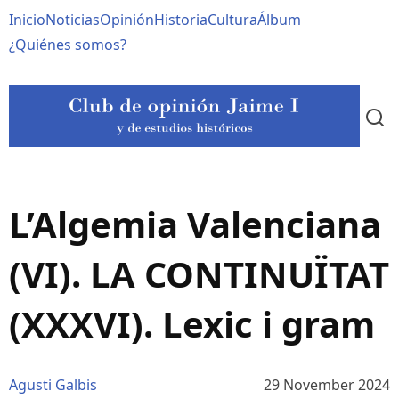
Pasar
Navegación
Inicio
Noticias
Opinión
Historia
Cultura
Álbum
al
contenido
principal
¿Quiénes somos?
principal
L’Algemia Valenciana
(VI). LA CONTINUÏTAT
(XXXVI). Lexic i gram
Agusti Galbis
29 November 2024