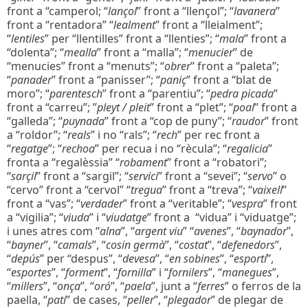
front a “camperol; “
lançol
” front a “llençol”; “
lavanera
”
front a “rentadora” “
lealment
” front a “lleialment”;
“
lentiles
” per “llentilles” front a “llenties”; “
mala
” front a
“dolenta”; “
mealla
” front a “malla”; “
menucier
” de
“menucies” front a “menuts”; “
obrer
” front a “paleta”;
“
panader
” front a “panisser”; “
paniç
” front a “blat de
moro”; “
parentesch
” front a “parentiu”; “
pedra picada
”
front a “carreu”; ”
pleyt / pleit
” front a “plet”; “
poal
” front a
“galleda”; “
puynada
” front a “cop de puny”; “
raudor
” front
a “roldor”; “
reals
” i no “rals”; “
rech
” per rec front a
“
regatge
”; “
rechoa
” per recua i no “rècula”; “
regalicia
”
fronta a “regalèssia” “
robament
” front a “robatori”;
“
sarçil
” front a “sargil”; “
servici
” front a “sevei”; “
servo
” o
“cervo” front a “cervol” “
tregua
” front a “treva”; “
vaixell
”
front a “vas”; “
verdader
” front a “veritable”; “
vespra
” front
a “vigilia”; “
viuda
” i “
viudatge
” front a “vidua” i “viduatge”;
i unes atres com “
alna
”, “
argent viu
” “
avenes
”, “
baynador
”,
“
bayner
”, “
camals
”, “
cosin germà
”, “
costat
”, “
defenedors
”,
“
depús
” per “despus”, “
devesa
”, “
en sobines
”, “
esportí
”,
“
esportes
”, “
forment
”, “
fornilla
” i “
fornilers
”, “
manegues
”,
“
millers
”, “
onça
”, “
oró
”, “
paela
”, junt a “
ferres
” o ferros de la
paella, “
pati
” de cases, “
peller
”, “
plegador
” de plegar de