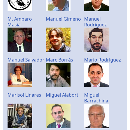
M. Amparo
Manuel Gimeno
Manuel
Masiá
Rodríguez
Manuel Salvador
Marc Borrás
Mario Rodríguez
Marisol Linares
Miguel Alabort
Miguel
Barrachina