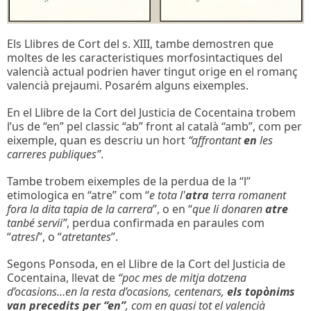
Els Llibres de Cort del s. XIII, tambe demostren que
moltes de les caracteristiques morfosintactiques del
valencià actual podrien haver tingut orige en el romanç
valencià prejaumi. Posarém alguns eixemples.
En el Llibre de la Cort del Justicia de Cocentaina trobem
l’us de “en” pel classic “ab” front al català “amb”, com per
eixemple, quan es descriu un hort
“affrontant
en
les
carreres publiques”
.
Tambe trobem eixemples de la perdua de la “l”
etimologica en “atre” com “
e tota l'
atra
terra romanent
fora la dita tapia de la carrera
”, o en “
que li donaren
atre
tanbé servii”
, perdua confirmada en paraules com
“
atresí
”, o “
atretantes
”.
Segons Ponsoda, en el Llibre de la Cort del Justicia de
Cocentaina, llevat de
“poc mes de mitja dotzena
d’ocasions…en la resta d’ocasions, centenars,
els topònims
van precedits per “en”
, com en quasi tot el valencià