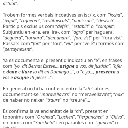
actual”
.
Trobem formes verbals incoatives en isc/ix, com
“
ixcha
”,
“
ixqué
”, “
ixqueren
”, “
restituïscats
”, “
puniscats
”, “
desisch
”…
Participis exclusius com “
defés
”, “
establit
” o “
complit
”.
Subjuntiu en -ara, era, ira-, com “
agra
” per haguera,
“
deguera
”, “
tornara
”, “
demanara
”, “
fore vist
” per “fora vist”.
Passats com “
fon
” per “fou”, “
viu
” per “veié” i formes com
“
pertaynexent
”.
Ya es documenta el present d'indicatiu en “e”, en frases
com
“yo, dit Bernat Esteve....
asigne
a vos, dit justicia”
,
“ofer
e
done
e
liure
lo dit en Domingo…”
, o “
e yo…,
presente
a
vos e
asigne
III peces…
”.
En general no hi ha confusio entre la “a/e” atones,
documentant-se “
maravellava’s
” no “meravellava’s”; “
nax
”
de naixer no neixer, “
traure
” no “treure”…
Es confirma la valencianitat de la “ch”, present en
toponims com “
Orcheta
”, “
Luchen
”, “
Perpunchen
” o “
Chiva
”,
en noms com “
Sancheta
” i en paraules com “
gancho
” o