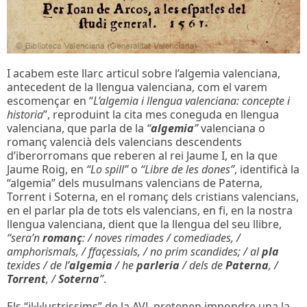
I acabem este llarc articul sobre l’algemia valenciana,
antecedent de la llengua valenciana, com el varem
escomençar en “
L’algemia i llengua valenciana: concepte i
historia
”, reproduint la cita mes coneguda en llengua
valenciana, que parla de la
“
algemia
”
valenciana o
romanç valencià dels valencians descendents
d’iberorromans que reberen al rei Jaume I, en la que
Jaume Roig, en
“Lo spill”
o
“Libre de les dones”
, identificà la
“algemia” dels musulmans valencians de Paterna,
Torrent i Soterna, en el romanç dels cristians valencians,
en el parlar pla de tots els valencians, en fi, en la nostra
llengua valenciana, dient que la llengua del seu llibre,
“sera’n
romanç
: / noves rimades / comediades, /
amphorismals, / ffaçessials, / no prim scandides; / al
pla
texides / de l’
algemia
/ he
parleria
/ dels de
Paterna
, /
Torrent
, /
Soterna
”
.
Els “il·l·lustrissims” de la AVL pretenen impondre una la