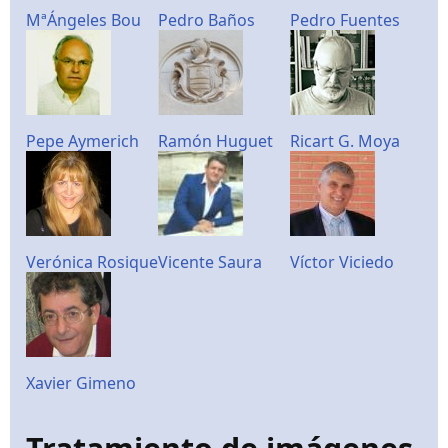
MªÁngeles Bou
Pedro Baños
Pedro Fuentes
Pepe Aymerich
Ramón Huguet
Ricart G. Moya
Verónica Rosique
Vicente Saura
Víctor Viciedo
Xavier Gimeno