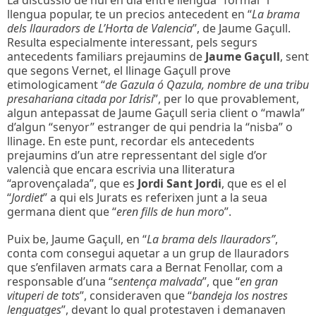
La discussio de hui en dia entre llengua “formal” i
llengua popular, te un precios antecedent en “
La brama
dels llauradors de L’Horta de Valencia
”, de Jaume Gaçull.
Resulta especialmente interessant, pels segurs
antecedents familiars prejaumins de
Jaume Gaçull
, sent
que segons Vernet, el llinage Gaçull prove
etimologicament “
de Gazula ó Qazula, nombre de una tribu
presahariana citada por Idrisi
”, per lo que provablement,
algun antepassat de Jaume Gaçull seria client o “mawla”
d’algun “senyor” estranger de qui pendria la “nisba” o
llinage. En este punt, recordar els antecedents
prejaumins d’un atre repressentant del sigle d’or
valencià que encara escrivia una lliteratura
“aprovençalada”, que es
Jordi Sant Jordi
, que es el el
“
Jordiet
” a qui els Jurats es referixen junt a la seua
germana dient que “
eren fills de hun moro
”.
Puix be, Jaume Gaçull, en “
La brama dels llauradors”
,
conta com consegui aquetar a un grup de llauradors
que s’enfilaven armats cara a Bernat Fenollar, com a
responsable d’una “
sentença malvada
”, que “
en gran
vituperi de tots
”, consideraven que “
bandeja los nostres
lenguatges
”, devant lo qual protestaven i demanaven