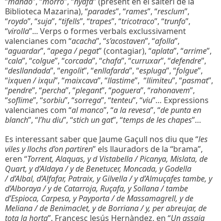
“
mando
”, “
morro
”, “
nyafa
” (present en el salteri de la
Biblioteca Mazarina), “
parades
”, “
rames
”, “
resclum
”,
“
roydo
”, “
suja
”, “
tifells
”, “
trapes
”, “
tricotraco
”, “
trunfo
”,
“
virolla
”... Verps o formes verbals exclussivament
valencianes com “
acacha
”, “
s’acostaven
”, “
afolla
”,
“
aguardar
”, “
apega / pegat
” (contagiar), “
aplata
”, “
arrime
”,
“
cala
”, “
colgue
”, “
corcada
”, “
chafa
”, “
curruxar
”, “
defendre
”,
“
desllandada
”, “
engolit
”, “
enllafarda
”, “
espluga
”, “
folgue
”,
“
ixquen / ixqui
”, “
maixcava
”, “
llastime
”, “
llimiteu
”, “
pasmat
”,
“
pendre
”, “
percha
”, “
plegant
”, “
poguera
”, “
rahonavem
”,
“
soflime
”, “
sorbiu
”, “
sorrega
”, “
tenteu
”, “
viu
”… Expressions
valencianes com “
al manco
”, “
a la revesa
”, “
de punta en
blanch
”, “
l’hu diu
”, “
stich un gat
”, “
temps de les chapes
”…
Es interessant saber que Jaume Gaçull nos diu que “
les
viles y llochs d’on partiren
” els llauradors de la “brama”,
eren “
Torrent, Alaquas, y d Vistabella / Picanya, Mislata, de
Quart, y d’Aldaya / y de Benetucer, Moncada, y Godella
/ d’Albal, d’Alfafar, Patraix, y Gilvella / y d’Almuçafes tambe, y
d’Alboraya / y de Catarroja, Ruçafa, y Sollana / tambe
d’Espioca, Carpesa, y Payporta / de Massamagrell, y de
Meliana / de Benimaclet, y de Borriana / y, per abreujar, de
tota la horta
”. Francesc Jesús Hernàndez, en “
Un assaig