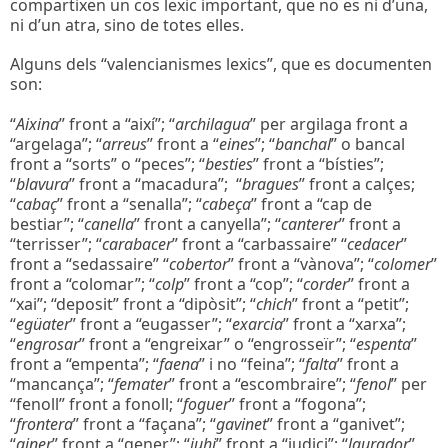
compartixen un cos lexic important, que no es ni d’una,
ni d’un atra, sino de totes elles.
Alguns dels “valencianismes lexics”, que es documenten
son:
“
Aixina
” front a “així”; “
archilagua
” per argilaga front a
“argelaga”; “
arreus
” front a “
eines
”; “
banchal
” o bancal
front a “sorts” o “peces”; “
besties
” front a “bísties”;
“
blavura
” front a “macadura”; “
bragues
” front a calçes;
“
cabaç
” front a “senalla”; “
cabeça
” front a “cap de
bestiar”; “
canella
” front a canyella”; “
canterer
” front a
“terrisser”; “
carabacer
” front a “carbassaire” “
cedacer
”
front a “sedassaire” “
cobertor
” front a “vànova”; “
colomer
”
front a “colomar”; “
colp
” front a “cop”; “
corder
” front a
“xai”; “deposit” front a “dipòsit”; “
chich
” front a “petit”;
“
egüater
” front a “eugasser”; “
exarcia
” front a “xarxa”;
“
engrosar
” front a “engreixar” o “engrosseïr”; “
espenta
”
front a “empenta”; “
faena
” i no “feina”; “
falta
” front a
“mancança”; “
femater
” front a “escombraire”; “
fenol
” per
“fenoll” front a fonoll; “
foguer
” front a “fogona”;
“
frontera
” front a “façana”; “
gavinet
” front a “ganivet”;
“
giner
” front a “gener”; “
juhi
” front a “judici”; “
laurador
”