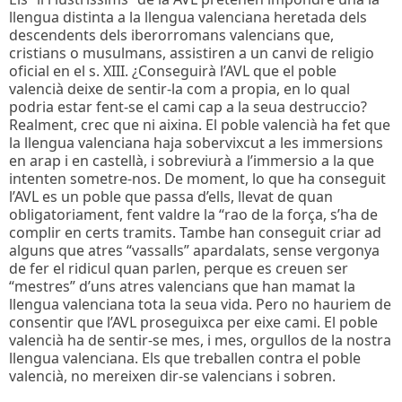
llengua distinta a la llengua valenciana heretada dels
descendents dels iberorromans valencians que,
cristians o musulmans, assistiren a un canvi de religio
oficial en el s. XIII. ¿Conseguirà l’AVL que el poble
valencià deixe de sentir-la com a propia, en lo qual
podria estar fent-se el cami cap a la seua destruccio?
Realment, crec que ni aixina. El poble valencià ha fet que
la llengua valenciana haja sobervixcut a les immersions
en arap i en castellà, i sobreviurà a l’immersio a la que
intenten sometre-nos. De moment, lo que ha conseguit
l’AVL es un poble que passa d’ells, llevat de quan
obligatoriament, fent valdre la “rao de la força, s’ha de
complir en certs tramits. Tambe han conseguit criar ad
alguns que atres “vassalls” apardalats, sense vergonya
de fer el ridicul quan parlen, perque es creuen ser
“mestres” d’uns atres valencians que han mamat la
llengua valenciana tota la seua vida. Pero no hauriem de
consentir que l’AVL proseguixca per eixe cami. El poble
valencià ha de sentir-se mes, i mes, orgullos de la nostra
llengua valenciana. Els que treballen contra el poble
valencià, no mereixen dir-se valencians i sobren.