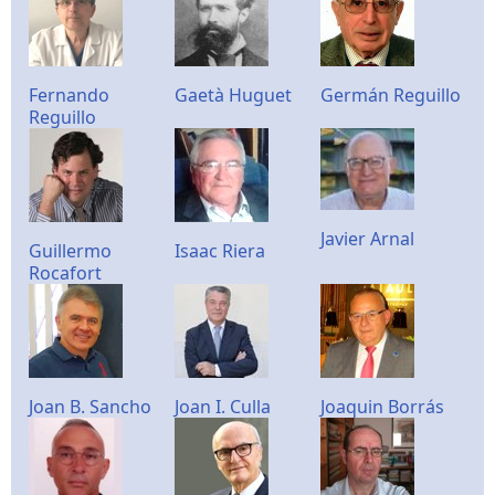
Fernando
Gaetà Huguet
Germán Reguillo
Reguillo
Javier Arnal
Guillermo
Isaac Riera
Rocafort
Joan B. Sancho
Joan I. Culla
Joaquin Borrás