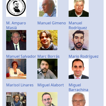
M. Amparo
Manuel Gimeno
Manuel
Masiá
Rodríguez
Manuel Salvador
Marc Borrás
Mario Rodríguez
Marisol Linares
Miguel Alabort
Miguel
Barrachina