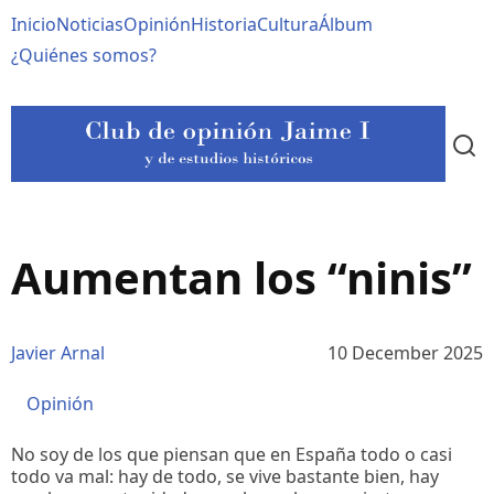
Pasar
Navegación
Inicio
Noticias
Opinión
Historia
Cultura
Álbum
al
contenido
principal
¿Quiénes somos?
principal
Aumentan los “ninis”
Javier Arnal
10 December 2025
Opinión
No soy de los que piensan que en España todo o casi
todo va mal: hay de todo, se vive bastante bien, hay