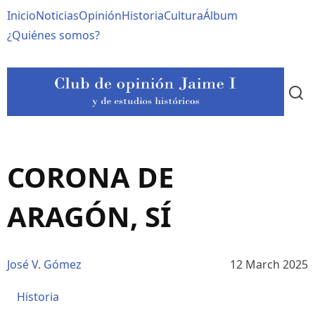
Pasar
Navegación
Inicio
Noticias
Opinión
Historia
Cultura
Álbum
al
contenido
principal
¿Quiénes somos?
principal
CORONA DE
ARAGÓN, SÍ
José V. Gómez
12 March 2025
Historia