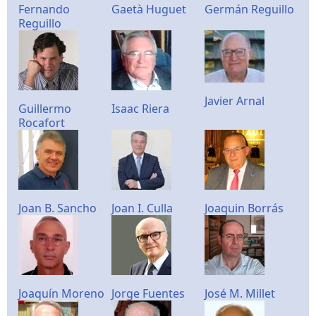
Fernando
Gaetà Huguet
Germán Reguillo
Reguillo
Javier Arnal
Guillermo
Isaac Riera
Rocafort
Joan B. Sancho
Joan I. Culla
Joaquin Borrás
Joaquín Moreno
Jorge Fuentes
José M. Millet