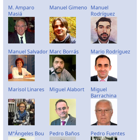
M. Amparo
Manuel Gimeno
Manuel
Masiá
Rodríguez
Manuel Salvador
Marc Borrás
Mario Rodríguez
Marisol Linares
Miguel Alabort
Miguel
Barrachina
MªÁngeles Bou
Pedro Baños
Pedro Fuentes