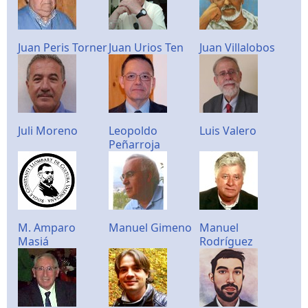
Juan Peris Torner
Juan Urios Ten
Juan Villalobos
Juli Moreno
Leopoldo
Luis Valero
Peñarroja
M. Amparo
Manuel Gimeno
Manuel
Masiá
Rodríguez