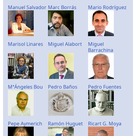
Manuel Salvador
Marc Borrás
Mario Rodríguez
Marisol Linares
Miguel Alabort
Miguel
Barrachina
MªÁngeles Bou
Pedro Baños
Pedro Fuentes
Pepe Aymerich
Ramón Huguet
Ricart G. Moya