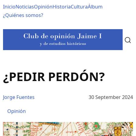
Pasar
Navegación
Inicio
Noticias
Opinión
Historia
Cultura
Álbum
al
contenido
principal
¿Quiénes somos?
principal
¿PEDIR PERDÓN?
Jorge Fuentes
30 September 2024
Opinión