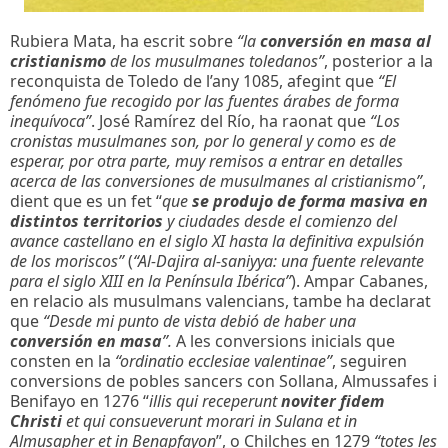
Rubiera Mata, ha escrit sobre
“la
conversión en masa al
cristianismo
de los musulmanes toledanos”
, posterior a la
reconquista de Toledo de l’any 1085, afegint que
“El
fenómeno fue recogido por las fuentes árabes de forma
inequívoca”
. José Ramírez del Río, ha raonat que
“Los
cronistas musulmanes son, por lo general y como es de
esperar, por otra parte, muy remisos a entrar en detalles
acerca de las conversiones de musulmanes al cristianismo”
,
dient que es un fet “
que
se produjo de forma masiva en
distintos territorios
y ciudades desde el comienzo del
avance castellano en el siglo XI hasta la definitiva expulsión
de los moriscos”
(
“Al-Dajira al-saniyya: una fuente relevante
para el siglo XIII en la Península Ibérica”
). Ampar Cabanes,
en relacio als musulmans valencians, tambe ha declarat
que
“Desde mi punto de vista debió de haber una
conversión en masa
”.
A les conversions inicials que
consten en la
“ordinatio ecclesiae valentinae”
, seguiren
conversions de pobles sancers con Sollana, Almussafes i
Benifayo en 1276 “
illis qui receperunt
noviter fidem
Christi
et qui consueverunt morari in Sulana et in
Almusapher et in Benapfayon
”, o Chilches en 1279
“totes les