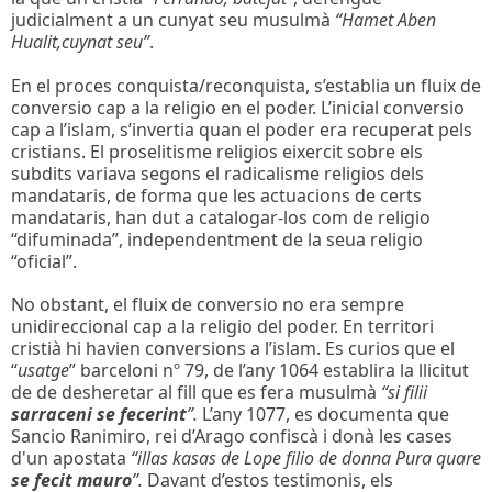
judicialment a un cunyat seu musulmà
“Hamet Aben
Hualit,cuynat seu”
.
En el proces conquista/reconquista, s’establia un fluix de
conversio cap a la religio en el poder. L’inicial conversio
cap a l’islam, s’invertia quan el poder era recuperat pels
cristians. El proselitisme religios eixercit sobre els
subdits variava segons el radicalisme religios dels
mandataris, de forma que les actuacions de certs
mandataris, han dut a catalogar-los com de religio
“difuminada”, independentment de la seua religio
“oficial”.
No obstant, el fluix de conversio no era sempre
unidireccional cap a la religio del poder. En territori
cristià hi havien conversions a l’islam. Es curios que el
“
usatge
” barceloni nº 79, de l’any 1064 establira la llicitut
de de desheretar al fill que es fera musulmà
“si filii
sarraceni se fecerint
”.
L’any 1077, es documenta que
Sancio Ranimiro, rei d’Arago confiscà i donà les cases
d'un apostata
“illas kasas de Lope filio de donna Pura quare
se fecit mauro
”.
Davant d’estos testimonis, els