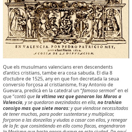
Que els musulmans valencians eren descendents
d’antics cristians, tambe era cosa sabuda. El dia 8
d’octubre de 1525, any en que fon decretada la seua
conversio forçosa al cristianisme, fray Antonio de
Guevara, predicà en la catedral un “
famoso sermon
” en el
que “
contó que
la vltima vez que ganaron los Moros a
Valencia
, y se quedaron avezindados en ella,
no trahian
consigo mas que siete moras
: y que viendose necessitados
de tener muchas, para poder sustentarse y multiplicar,
forçaron a las donzellas y viudas a casar con ellos, y renegar
de la fe: que consintiendo en ello como flacas, engendraron
la Morisma que hasta agora durava en esta ciudad. De aquí