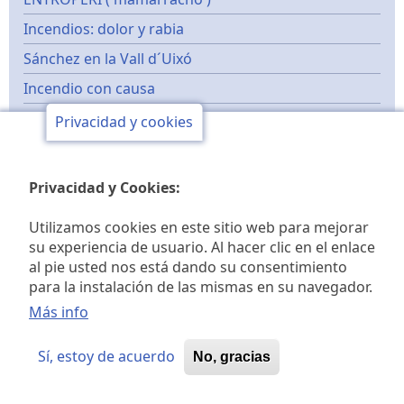
Incendios: dolor y rabia
Sánchez en la Vall d´Uixó
Incendio con causa
ALQUIMIA JUDICIAL
Privacidad y cookies
MUERTE DEL MONARCA JAIME I
MIGRANTES
Privacidad y Cookies:
Renfe desespera
Utilizamos cookies en este sitio web para mejorar
Prevenir incendios
su experiencia de usuario. Al hacer clic en el enlace
Los mejores
al pie usted nos está dando su consentimiento
para la instalación de las mismas en su navegador.
Más info
Autores
Sí, estoy de acuerdo
No, gracias