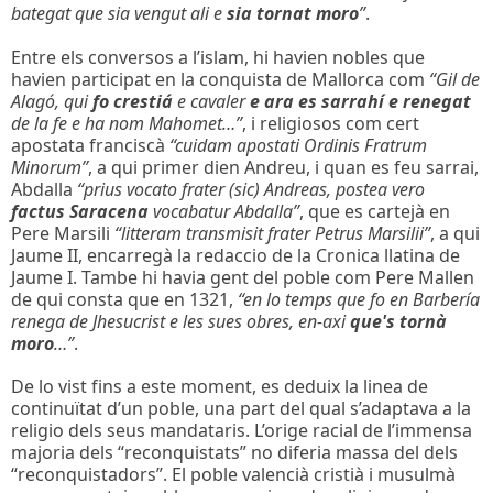
bategat que sia vengut ali e
sia tornat moro
”
.
Entre els conversos a l’islam, hi havien nobles que
havien participat en la conquista de Mallorca com
“Gil de
Alagó, qui
fo crestiá
e cavaler
e ara es sarrahí e renegat
de la fe e ha nom Mahomet…”
, i religiosos com cert
apostata franciscà
“cuidam apostati Ordinis Fratrum
Minorum”
, a qui primer dien Andreu, i quan es feu sarrai,
Abdalla
“prius vocato frater (sic) Andreas, postea vero
factus Saracena
vocabatur Abdalla”
, que es cartejà en
Pere Marsili
“litteram transmisit frater Petrus Marsilii”
, a qui
Jaume II, encarregà la redaccio de la Cronica llatina de
Jaume I. Tambe hi havia gent del poble com Pere Mallen
de qui consta que en 1321,
“en lo temps que fo en Barbería
renega de Jhesucrist e les sues obres, en-axi
que's tornà
moro
…”
.
De lo vist fins a este moment, es deduix la linea de
continuïtat d’un poble, una part del qual s’adaptava a la
religio dels seus mandataris. L’orige racial de l’immensa
majoria dels “reconquistats” no diferia massa del dels
“reconquistadors”. El poble valencià cristià i musulmà