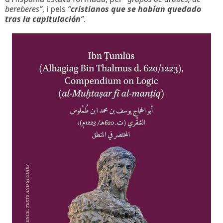
bereberes”
, i pels
“
cristianos que se habían quedado
tras la capitulación
”
.