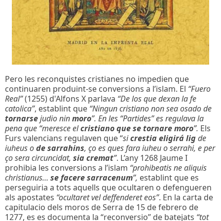
Pero les reconquistes cristianes no impedien que
continuaren produint-se conversions a l’islam. El
“Fuero
Real”
(1255) d'Alfons X parlava
“De los que dexan la fe
catolica”
, establint que
“Ningun cristiano non sea osado de
tornarse
judio nin
moro
”. En les “Partides” es regulava la
pena que “meresce el
cristiano que se tornare moro
”.
Els
Furs valencians regulaven que “
si
crestia eligirá lig
de
iuheus o
de sarrahins
, ço es ques fara iuheu o serrahi, e per
ço sera circuncidat,
sia cremat
”
. L’any 1268 Jaume I
prohibia les conversions a l’islam
“prohibeatis ne aliquis
christianus…
se facere sarracenum
”,
establint que es
perseguiria a tots aquells que ocultaren o defengueren
als apostates
“ocultaret vel deffenderet eos”
. En la carta de
capitulacio dels moros de Serra de 15 de febrero de
1277, es es documenta la “reconversio” de batejats
“tot