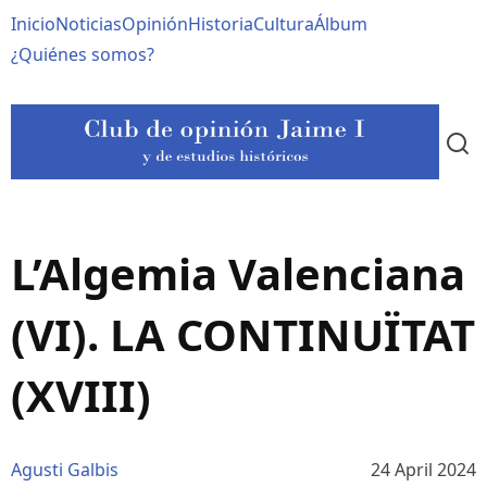
Pasar
Navegación
Inicio
Noticias
Opinión
Historia
Cultura
Álbum
al
contenido
principal
¿Quiénes somos?
principal
L’Algemia Valenciana
(VI). LA CONTINUÏTAT
(XVIII)
Agusti Galbis
24 April 2024