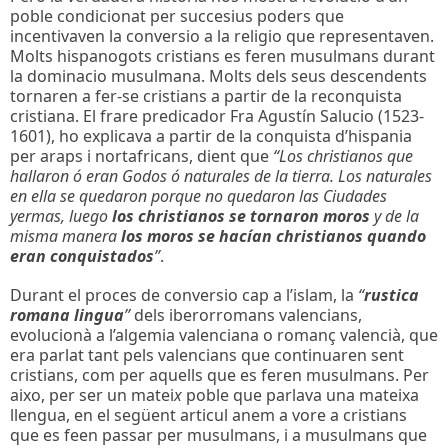
poble condicionat per succesius poders que
incentivaven la conversio a la religio que representaven.
Molts hispanogots cristians es feren musulmans durant
la dominacio musulmana. Molts dels seus descendents
tornaren a fer-se cristians a partir de la reconquista
cristiana. El frare predicador Fra Agustín Salucio (1523-
1601), ho explicava a partir de la conquista d’hispania
per araps i nortafricans, dient que
“Los christianos que
hallaron ó eran Godos ó naturales de la tierra. Los naturales
en ella se quedaron porque no quedaron las Ciudades
yermas, luego
los christianos se tornaron moros
y de la
misma manera
los moros se hacían christianos quando
eran conquistados
”
.
Durant el proces de conversio cap a l’islam, la
“
rustica
romana lingua
”
dels iberorromans valencians,
evolucionà a l’algemia valenciana o romanç valencià, que
era parlat tant pels valencians que continuaren sent
cristians, com per aquells que es feren musulmans. Per
aixo, per ser un matei
x
poble que parlava una mateixa
llengua, en el següent articul anem a vore a cristians
que es feen passar per musulmans, i a musulmans que