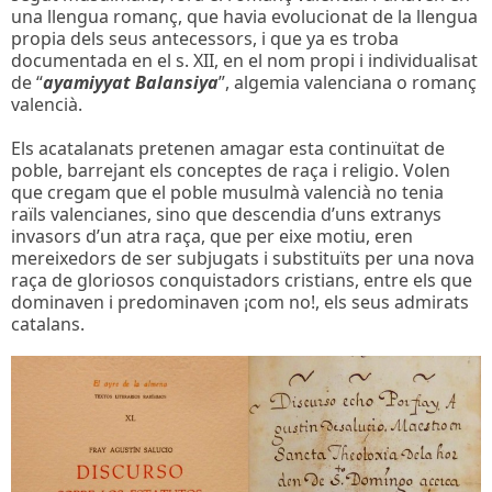
una llengua romanç, que havia evolucionat de la llengua
propia dels seus antecessors, i que ya es troba
documentada en el s. XII, en el nom propi i individualisat
de “
ayamiyyat Balansiya
”, algemia valenciana o romanç
valencià.
Els acatalanats pretenen amagar esta continuïtat de
poble, barrejant els conceptes de raça i religio. Volen
que cregam que el poble musulmà valencià no tenia
raïls valencianes, sino que descendia d’uns extranys
invasors d’un atra raça, que per eixe motiu, eren
mereixedors de ser subjugats i substituïts per una nova
raça de gloriosos conquistadors cristians, entre els que
dominaven i predominaven ¡com no!, els seus admirats
catalans.