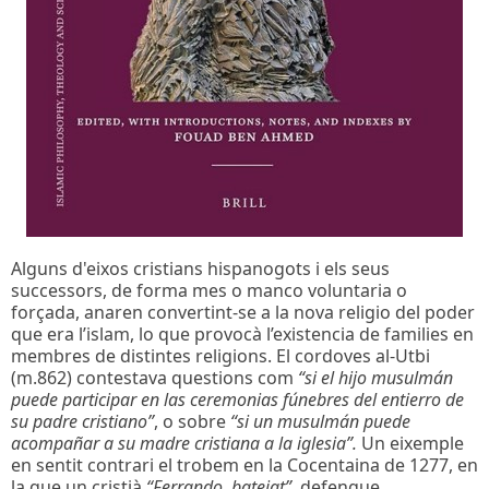
Alguns d'eixos cristians hispanogots i els seus
successors, de forma mes o manco voluntaria o
forçada, anaren convertint-se a la nova religio del poder
que era l’islam, lo que provocà l’existencia de families en
membres de distintes religions. El cordoves al-Utbi
(m.862) contestava questions com
“si el hijo musulmán
puede participar en las ceremonias fúnebres del entierro de
su padre cristiano”
, o sobre
“si un musulmán puede
acompañar a su madre cristiana a la iglesia”.
Un eixemple
en sentit contrari el trobem en la Cocentaina de 1277, en
la que un cristià
“Ferrando, batejat”
, defengue