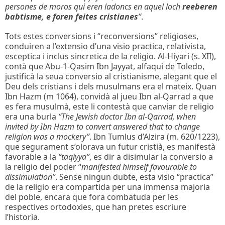
persones de moros qui eren ladoncs en aquel loch
reeberen
babtisme, e foren feites cristianes
”
.
Tots estes conversions i “reconversions” religioses,
conduiren a l’extensio d’una visio practica, relativista,
esceptica i inclus sincretica de la religio. Al-Hiyari (s. XII),
contà que Abu-1-Qasim Ibn Jayyat, alfaqui de Toledo,
justificà la seua conversio al cristianisme, alegant que el
Deu dels cristians i dels musulmans era el mateix. Quan
Ibn Hazm (m 1064), convidà al jueu Ibn al-Qarrad a que
es fera musulmà, este li contestà que canviar de religio
era una burla
“The Jewish doctor Ibn al-Qarrad, when
invited by Ibn Hazm to convert answered that to change
religion was a mockery”
. Ibn Tumlus d’Alzira (m. 620/1223),
que segurament s’olorava un futur cristià, es manifestà
favorable a la
“taqiyya”
, es dir a disimular la conversio a
la religio del poder “
manifested himself favourable to
dissimulation”
. Sense ningun dubte, esta visio “practica”
de la religio era compartida per una immensa majoria
del poble, encara que fora combatuda per les
respectives ortodoxies, que han pretes escriure
l’historia.