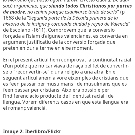
sacó argumento, que
siendo todos Christianos por partes
de madre
, no tenian porque esquivarse tanto de serlo
” (p
1668 de la “
Segunda parte de la Década primera de la
historia de la insigne y coronada ciudad y reyno de Valencia
”
de Escolano -1611). Comprovem que la conversio
forçada a l’islam d’algunes valencianes, es convertia en
argument justificatiu de la conversio forçada que
pretenien dur a terme en eixe moment.
En el present articul hem comprovat la continuïtat racial
d’un poble que no canviava de raça pel fet de convertir-
se o “reconvertir-se” d’una religio a una atra. En el
següent articul anem a vore eixemples de cristians que
es feen passar per musulmans i de musulmans que es
feen passar per cristians. Aixo era possible per
l’indiferenciacio producte de l’identitat racial i de
llengua. Vorem diferents casos en que esta llengua era
el romanç valencià.
Image 2: Iberlibro/Flickr