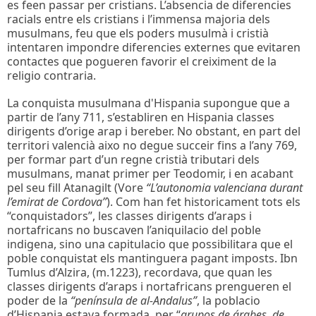
es feen passar per cristians. L’absencia de diferencies
racials entre els cristians i l’immensa majoria dels
musulmans, feu que els poders musulmà i cristià
intentaren impondre diferencies externes que evitaren
contactes que pogueren favorir el creiximent de la
religio contraria.
La conquista musulmana d'Hispania supongue que a
partir de l’any 711, s’establiren en Hispania classes
dirigents d’orige arap i bereber. No obstant, en part del
territori valencià aixo no degue succeir fins a l’any 769,
per formar part d’un regne cristià tributari dels
musulmans, manat primer per Teodomir, i en acabant
pel seu fill Atanagilt (Vore
“L’autonomia valenciana durant
l’emirat de Cordova”
). Com han fet historicament tots els
“conquistadors”, les classes dirigents d’araps i
nortafricans no buscaven l’aniquilacio del poble
indigena, sino una capitulacio que possibilitara que el
poble conquistat els mantinguera pagant imposts. Ibn
Tumlus d’Alzira, (m.1223), recordava, que quan les
classes dirigents d’araps i nortafricans prengueren el
poder de la
“península de al-Andalus”
, la poblacio
d’Hispania estava formada, per “
grupos de árabes, de