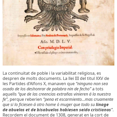
La continuïtat de poble i la variabilitat religiosa, es
despren de molts documents. La llei III del titul XXV de
les Partides d’Alfons X, manaven que
“ninguno non sea
osado de los deshonrar de palabra nin de fecho”
a tots
aquells
“que de las creencias extrañas vinieren á la nuestra
fe”
, perque reberien
“pena et escarmiento…mas cruamente
que si lo ficiesen á otro home ó muger que todo su
linage
de abuelos et de bisabuelos hobiesen seido cristianos
”
.
Recordem el document de 1308, generat en la cort de