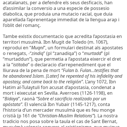
acatalanats, per a defendre els seus desficacis, han
d’assimilar la conversio a una especie de possesio
diabolica, que produia una mutacio racial, que duia
aparellada l’aprenentage immediat de la llengua arap i
l’oblit del romanç.
Tambe existix documentacio que acredita l’apostasia en
territori musulmà. Ibn Mugit de Toledo (m. 1067),
reprodui en “
Muqni
”, un formulari destinat als apostates
o renegats, -“
zindiq
” (pl “zanadiqa”) o “
murtadd
” (pl
“murtaddun”), que permetia a l’apostata eixercir el dret
a la “
istitaba
” o declaracio d’arrepenediment que el
lliurava de la pena de mort
“Fulan b. Fulan…testifies that
he abandoned Islam. [Later] he repented of his infidelity and
apostasy, and came back to the religión”
. L’any 1072, Ibn
Hatim al-Tulaytuli fon acusat d’apostasia, condenat a
mort i eixecutat en Sevilla. Averroes (1126-1198), en
“
Bidaya
”, raonà
“Sobre el sacrificio realizado por un
apóstata”
. El valencià Ibn Yubair (1145-1217), conta
l’historia d’un mercader musulmà que es feu monge
cristià (p 161 de
“Christian-Muslim Relations”
). La nostra
tradicio nos posa sobre la taula el cas de Sant Bernat,