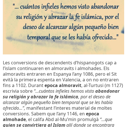
Les conversions de descendents d’hispanogots cap a
l’islam continuaren en almoravits i almohades. Els
almoravits entraren en Espanya l’any 1086, pero el Sit
evità la primera espenta en Valencia, a on no entraren
fins a 1102. Durant
epoca almoravit
, al-Turtusi (m 1127)
escrivia sobre
“…cuántos infieles hemos visto
abandonar
su religión y abrazar la fe islámica
, por el deseo de
alcanzar algún pequeño bien temporal que se les había
ofrecido…”,
manifestant l’interes material de moltes
conversions. Sabem que l’any 1146, en
epoca
almohade
, el califa Abd al-Mu’min promulgà
“…que
quien se convirtiera al Islam
allí donde se encontrara