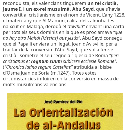
reconquista, els valencians tinguerem
un rei cristià,
Jaume I, i un ex-rei musulmà, Abu Sayd
, que s’havia
convertit al cristianisme en el nom de Vicent. L’any 1228,
el mateix any que Al Mamun, califa dels almohades
naixcut en Malaga, derogà el
“tawhid”
enviant una carta
per tots els seus dominis en la que es proclamava
“que
no hay otro Mahdi (Mesías) que Jesús”
, Abu Sayd consegui
que el Papa li enviara un llegat, Joan d’Avisville, per a
tractar de la conversio d’Abu Sayd, que volia fer-se
cristià i sometre el seu regne a l’iglesia de Roma
“fieri
christianus et
regnum suum
subicere ecclesie Romane”
.
(
“Chronica latina regum Castellae”
atribuida al bisbe
d’Osma Juan de Soria (m.1247). Totes estes
circumstancies influiren en la conversio en massa de
molts musulmans valencians.