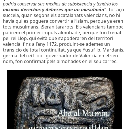
podría conservar sus medios de subsistencia y tendría los
mismos derechos y deberes que un musulmán
”
. Tot aço
succeia, quan segons els acatalanats valencians, no hi
havia qui es poguera convertir a l’islam, perque ya eren
tots musulmans. ¡Seran tararots! Els valencians tampoc
patirem el primer impuls almohade, perque fon frenat
pel rei Llop, qui evità que s’apoderaren del territori
valencià, fins a l’any 1172, produint-se ademes un
transicio de total continuïtat, ya que Yusuf b. Mardanis,
germa del rei Llop i governador de Valencia en el seu
nom, fon confirmat pels almohades en el seu carrec.