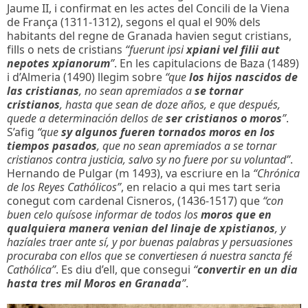
Jaume II, i confirmat en les actes del Concili de la Viena
de França (1311-1312), segons el qual el 90% dels
habitants del regne de Granada havien segut cristians,
fills o nets de cristians
“fuerunt ipsi
xpiani vel filii aut
nepotes xpianorum
”
. En les capitulacions de Baza (1489)
i d’Almeria (1490) llegim sobre
“que
los hijos nascidos de
las cristianas
, no sean apremiados a
se tornar
cristianos
, hasta que sean de doze años, e que después,
quede a determinación dellos de
ser cristianos o moros
”
.
S’afig
“que
sy algunos fueren tornados moros en los
tiempos pasados
, que no sean apremiados a se tornar
cristianos contra justicia, salvo sy no fuere por su voluntad”
.
Hernando de Pulgar (m 1493), va escriure en la
“Chrónica
de los Reyes Cathólicos”
, en relacio a qui mes tart seria
conegut com cardenal Cisneros, (1436-1517) que
“con
buen celo quísose informar de todos los
moros que en
qualquiera manera venian del linaje de xpistianos
, y
hazíales traer ante sí, y por buenas palabras y persuasiones
procuraba con ellos que se convertiesen á nuestra sancta fé
Cathólica”
. Es diu d’ell, que consegui
“
convertir en un dia
hasta tres mil Moros en Granada
”
.