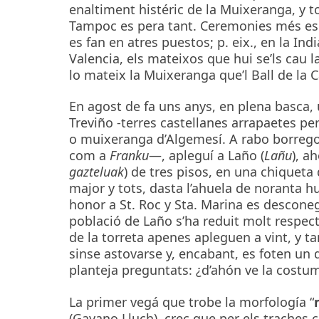
enaltiment histéric de la Muixeranga, y to
Tampoc es pera tant. Ceremonies més espe
es fan en atres puestos; p. eix., en la Ind
Valencia, els mateixos que hui se’ls cau la
lo mateix la Muixeranga que’l Ball de la 
En agost de fa uns anys, en plena basca
Treviño -terres castellanes arrapaetes pe
o muixeranga d’Algemesí. A rabo borrego,
com a
Franku
—, apleguí a Laño (
Lañu
), a
gazteluak
) de tres pisos, en una chiquet
major y tots, dasta l’ahuela de noranta hu
honor a St. Roc y Sta. Marina es desconeg
població de Laño s’ha reduit molt respect
de la torreta apenes apleguen a vint, y ta
sinse astovarse y, encabant, es foten un di
planteja preguntats: ¿d’ahón ve la costum
La primer vegá que trobe la morfología “
(Gayano Lluch), crec que per els traches c