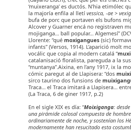
‘muixeranga’ es ductós. N’hia etimólec q
la majoría enfila al lletí
vessica, -ae
>
vexi
bufa de porc que portaven els bufons mige
Alcover y Guarner encá no registraven mu
mojiganga… ball popular… Algemesí” (DCVB)
Llorente: “qué
moxigangues
(sic) formav
infants” (Versos, 1914). L’aparició molt m
vocálic que copia al modern catalá “
muxi
catalanisació floralista, pareguda a la sus
“muntanya”.Aixina, en l’any 1917, ix la m
cómic paregut al de Llapisera: “dos
muix
sirco taurino dos funsions de
muixigang
Traca… el Traca imitará a Llapisera… entre
(La Traca, 6 de giner 1917, p.2)
En el sigle XIX es día: “
Moixiganga
: desde
una pirámide colosal compuesta de hombres
ordinariamente de noche, y sostenían los H
modernamente han resucitado esta costumbr