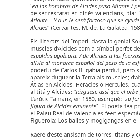
”
en los hombros de Alcides puso Atlante / p
de ser rescatat en dinés valencians, día: “
Atlante… Y aun le será forzoso que se ayude 
Alcides
” (Cervantes, M. de: La Galatea, 158
Els lliterats del Imperi, dasta la genial S
muscles d’Alcides com a símbol perfet de 
espaldas agobiara, / de Alcides a las fuerza
alivia al monarca español del peso de la es
poderíu de Carlos II, gabia perdut, pero s
apareix duguent la Terra als muscles; d’ahí
Átlas en Alcides, Heracles o Hercules, cu
al titá y Alcides: “
Iúzguese assí que el orbe 
L’erótic Tamariz, en 1580, escrigué: “
su for
figura de Alcides eminente
”. El poeta fea 
el Palau Real de Valencia es feen espectá
Figuerola: Los bailes y mogigangas en el 
Raere d’este ansisam de torres, titans y 