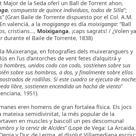
rt Major de la Seda oferí un Ball de Torrent ahon,
nga
, compuesta de quince individuos, todos de Silla
”;
s” (Gran Baile de Torrente dispuesto por el Col. A.M.
En valenciá, a la
mogiganga
es día
moixiganga
: “Ball
s, cristians…,
Moixiganga
, ¡caps sagrats! / ¿Volen y
r durante el Baile de Torrente, 1838)
e la Muixeranga, en fotografíes dels muixeranguers y
ús en l’us d’antorches de vent fetes d’alquitrá y
o hombres, unidos codo con codo, sostienen sobre sus
bién sobre sus hombros, a dos, y finalmente sobre ellos
strados de rodillas. Si este cuadro se ejecuta de noche
eda libre, sostienen encendida un hacha de viento
”
lenciana, 1951).
manes eren homens de gran fortalea física. Els jocs
la mateixa semidivinitat, la més popular de la
portaven en muscles y bascoll un pes descomunal
ombro y la cerviz de Alcides
” (Lope de Vega: La Arcaida,
 Denia y Duc de Lerma, el disolut Villamediana escriu: