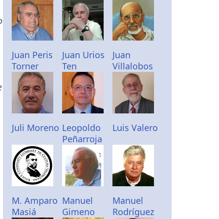
o
Juan Peris
Juan Urios
Juan
Torner
Ten
Villalobos
e
Juli Moreno
Leopoldo
Luis Valero
Peñarroja
n
M. Amparo
Manuel
Manuel
Masiá
Gimeno
Rodríguez