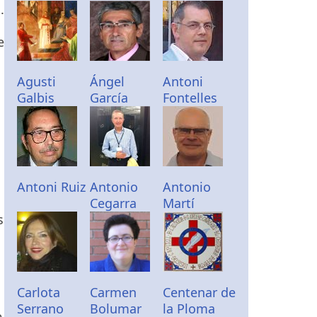
.
e
Agusti
Ángel
Antoni
Galbis
García
Fontelles
Antoni Ruiz
Antonio
Antonio
n
Cegarra
Martí
s
Carlota
Carmen
Centenar de
Serrano
Bolumar
la Ploma
e