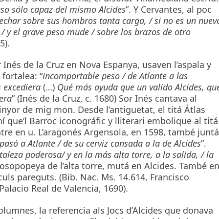
eso sólo capaz del mismo Alcides
”. Y Cervantes, al poc
echar sobre sus hombros tanta carga, / si no es un nuev
/ y el grave peso mude / sobre los brazos de otro
5).
or Inés de la Cruz en Nova Espanya, usaven l’aspala y
fortalea: “
incomportable peso / de Atlante a las
s excediera
(…)
Qué más ayuda que un valido Alcides, qu
fera
” (Inés de la Cruz, c. 1680) Sor Inés cantava al
inyor de mig mon. Desde l’antiguetat, el titá Átlas
 que’l Barroc iconográfic y lliterari embolique al titá
atre en u. L’aragonés Argensola, en 1598, també juntá
pasó a Atlante / de su cerviz cansada a la de Alcides
”.
taleza poderosa/ y en la más alta torre, a la salida, / la
prosopopeya de l’alta torre, mutá en Alcides. També e
culs pareguts. (Bib. Nac. Ms. 14.614, Francisco
Palacio Real de Valencia, 1690).
columnes, la referencia als Jocs d’Alcides que donava