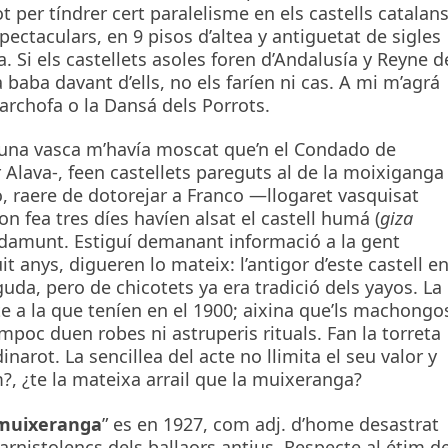
t per tíndrer cert paralelisme en els castells catalans
ctaculars, en 9 pisos d’altea y antiguetat de sigles
ia. Si els castellets asoles foren d’Andalusía y Reyne d
 baba davant d’ells, no els faríen ni cas. A mi m’agrá
Carchofa o la Dansá dels Porrots.
, una vasca m’havía moscat que’n el Condado de
r Alava-, feen castellets pareguts al de la moixiganga
 raere de dotorejar a Franco —llogaret vasquisat
hon fea tres díes havíen alsat el castell humá (
giza
a damunt. Estiguí demanant informació a la gent
it anys, digueren lo mateix: l’antigor d’este castell e
uda, pero de chicotets ya era tradició dels yayos. La
e a la que teníen en el 1900; aixina que’ls machongo
mpoc duen robes ni astruperis rituals. Fan la torreta
narot. La sencillea del acte no llimita el seu valor y
?, ¿te la mateixa arrail que la muixeranga?
muixeranga
” es en 1927, com adj. d’home desastrat
arnistolencs dels ballaors antius. Respecte al étim d