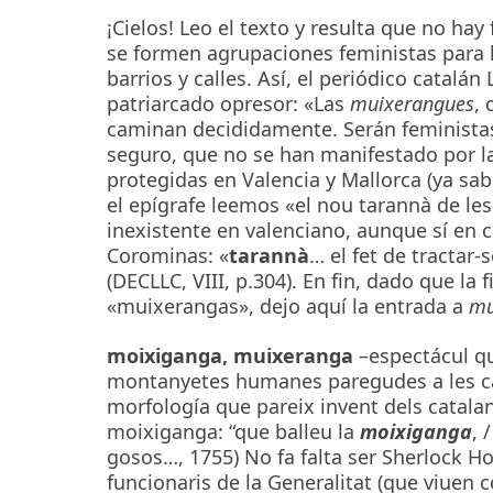
¡Cielos! Leo el texto y resulta que no ha
se formen agrupaciones feministas para 
barrios y calles. Así, el periódico catalá
patriarcado opresor: «Las
muixerangues
,
caminan decididamente. Serán feministas 
seguro, que no se han manifestado por la 
protegidas en Valencia y Mallorca (ya sa
el epígrafe leemos «el nou tarannà de le
inexistente en valenciano, aunque sí en c
Corominas: «
tarannà
… el fet de tractar-
(DECLLC, VIII, p.304). En fin, dado que l
«muixerangas», dejo aquí la entrada a
mu
moixiganga, muixeranga
–espectácul qu
montanyetes humanes paregudes a les cat
morfología que pareix invent dels catalan
moixiganga: “que balleu la
moixiganga
, 
gosos…, 1755) No fa falta ser Sherlock Ho
funcionaris de la Generalitat (que viuen c