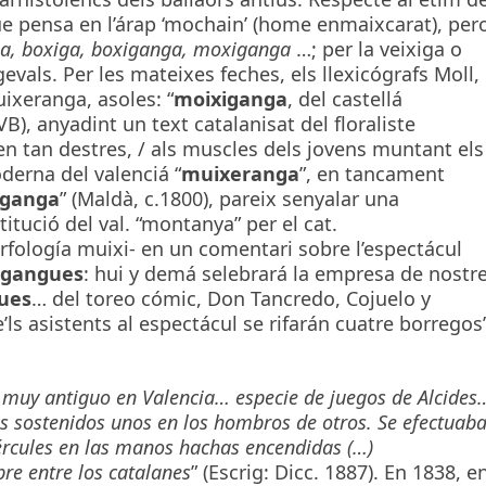
ue pensa en l’árap ‘mochain’ (home enmaixcarat), per
ga, boxiga, boxiganga, moxiganga
…; per la veixiga o
vals. Per les mateixes feches, els llexicógrafs Moll,
ixeranga, asoles: “
moixiganga
, del castellá
, anyadint un text catalanisat del floraliste
en tan destres, / als muscles dels jovens muntant els
oderna del valenciá “
muixeranga
”, en tancament
ganga
” (Maldà, c.1800), pareix senyalar una
titució del val. “montanya” per el cat.
orfología muixi- en un comentari sobre l’espectácul
igangues
: hui y demá selebrará la empresa de nostr
ues
… del toreo cómic, Don Tancredo, Cojuelo y
’ls asistents al espectácul se rifarán cuatre borregos
 muy antiguo en Valencia… especie de juegos de Alcides
 sostenidos unos en los hombros de otros. Se efectuab
ércules en las manos hachas encendidas (…)
e entre los catalanes
” (Escrig: Dicc. 1887). En 1838, e