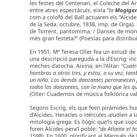
les festes del Centenari, el Coleche del A
entre atres espectáculs, eixía “
la
Mogiga
com a colofó del Ball actuaren els “Alcide
de la Seda, octubre, 1838, imp. de Orga). 
de Torrent, pantomima, / Danses de moro
més gran festeta?” (Poesías para distribui
En 1951, Mª Teresa Oller fea un estudi d
una descripció pareguda a la d’Escrig; incl
meches d’atocha. Aixina, en l’Altar: “
Cuatr
hombros a otros tres, y estos, a su vez, tam
un niño. Los demás danzantes permanecen po
todos los danzantes, con la mano que les qu
(Oller: Cuadernos de música folklórica va
Segons Escrig, els que feen pirámides hu
d’Alcides, Heracles o Hércules aludíen a 
mitología grega. Es llógic que’ls que so
foren Alcides pera’l poble: “
de Atlante el h
1598). En 1600. glorificant al Marqués de