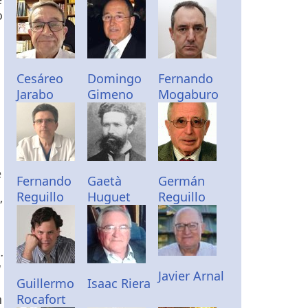
o
Cesáreo
Domingo
Fernando
Jarabo
Gimeno
Mogaburo
e
Fernando
Gaetà
Germán
Reguillo
Huguet
Reguillo
”
…
a
Javier Arnal
Guillermo
Isaac Riera
n
Rocafort