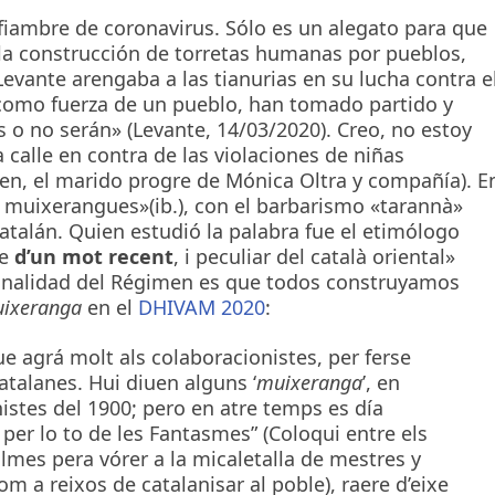
y fiambre de coronavirus. Sólo es un alegato para que
la construcción de torretas humanas por pueblos,
n Levante arengaba a las tianurias en su lucha contra e
 como fuerza de un pueblo, han tomado partido y
o no serán» (Levante, 14/03/2020). Creo, no estoy
calle en contra de las violaciones de niñas
ben, el marido progre de Mónica Oltra y compañía). E
s muixerangues»(ib.), con el barbarismo «tarannà»
atalán. Quien estudió la palabra fue el etimólogo
se
d’un mot recent
, i peculiar del català oriental»
a finalidad del Régimen es que todos construyamos
ixeranga
en el
DHIVAM 2020
:
e agrá molt als colaboracionistes, per ferse
alanes. Hui diuen alguns ‘
muixeranga
’, en
istes del 1900; pero en atre temps es día
/ per lo to de les Fantasmes” (Coloqui entre els
lmes pera vórer a la micaletalla de mestres y
om a reixos de catalanisar al poble), raere d’eixe