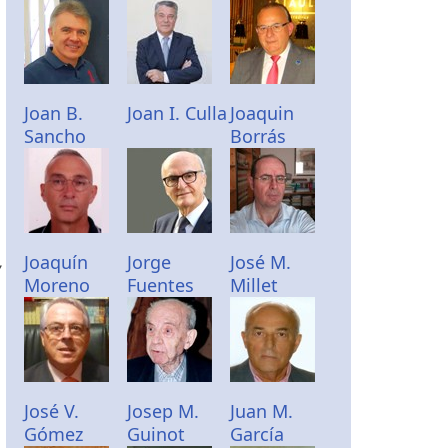
a
Joan B.
Joan I. Culla
Joaquin
Sancho
Borrás
,
Joaquín
Jorge
José M.
Moreno
Fuentes
Millet
José V.
Josep M.
Juan M.
Gómez
Guinot
García