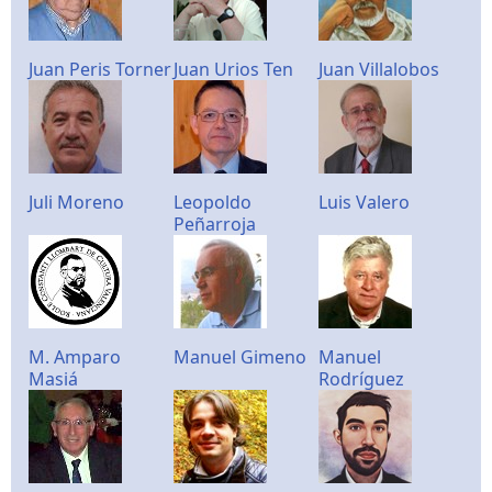
Juan Peris Torner
Juan Urios Ten
Juan Villalobos
Juli Moreno
Leopoldo
Luis Valero
Peñarroja
M. Amparo
Manuel Gimeno
Manuel
Masiá
Rodríguez