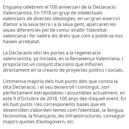
Enguany celebrem el 100 aniversari de la Declaracio
Valencianista. En 1918 un grup de intelectuals
valencians de diverses ideologies, en un gran eixercici
d’amor a la seua terra i a la seua gent, aparcaren les
seues diferencies pel be comu: enaltir l’identitat
valenciana i fer valdre els drets que com a poble se nos
havien arrebatat.
La Declaracio obri les portes a la regeneracio
valencianista, ya iniciada, en la Renaixença Valenciana, i
propicià tot un conjunt d’accions que influiren
directament en la creacio de proyectes politics i socials.
L’immensa majoria dels huit punts dels que consta la
dita Declaracio, i el seu desenroll i contingut, son
perfectament extrapolables i assumibles actualment, en
este 9 d’Octubre de 2018, 100 anys des d’aquell event. En
els huit punts i les corresponents bases que els
desenrollen s’aborden temes com l’identidat, la llengua,
l’economia, la finançacio, les infraestructures, conseguir
majors quotes d’autogovern, etc.