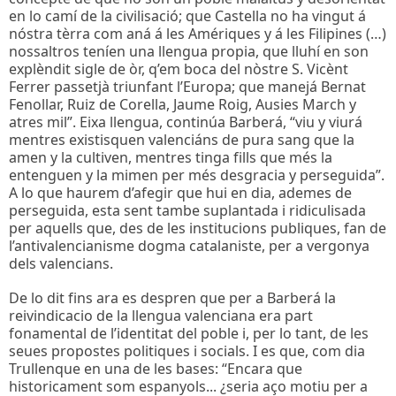
en lo camí de la civilisació; que Castella no ha vingut á
nóstra tèrra com aná á les Amériques y á les Filipines (…)
nossaltros teníen una llengua propia, que lluhí en son
explèndit sigle de òr, q’em boca del nòstre S. Vicènt
Ferrer passetjà triunfant l’Europa; que manejá Bernat
Fenollar, Ruiz de Corella, Jaume Roig, Ausies March y
atres mil”. Eixa llengua, continúa Barberá, “viu y viurá
mentres existisquen valenciáns de pura sang que la
amen y la cultiven, mentres tinga fills que més la
entenguen y la mimen per més desgracia y perseguida”.
A lo que haurem d’afegir que hui en dia, ademes de
perseguida, esta sent tambe suplantada i ridiculisada
per aquells que, des de les institucions publiques, fan de
l’antivalencianisme dogma catalaniste, per a vergonya
dels valencians.
De lo dit fins ara es despren que per a Barberá la
reivindicacio de la llengua valenciana era part
fonamental de l’identitat del poble i, per lo tant, de les
seues propostes politiques i socials. I es que, com dia
Trullenque en una de les bases: “Encara que
historicament som espanyols... ¿seria aço motiu per a