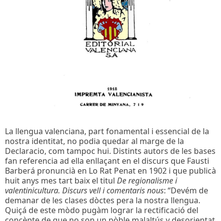
La llengua valenciana, part fonamental i essencial de la
nostra identitat, no podia quedar al marge de la
Declaracio, com tampoc hui. Distints autors de les bases
fan referencia ad ella enllaçant en el discurs que Fausti
Barberá pronuncià en Lo Rat Penat en 1902 i que publicà
huit anys mes tart baix el titul
De regionalisme i
valentinicultura. Discurs vell i comentaris nous
: “Devém de
demanar de les clases dòctes pera la nostra llengua.
Quiçá de este mòdo pugàm lograr la rectificació del
concèpte de que no son un pòble malaltús y desorientat