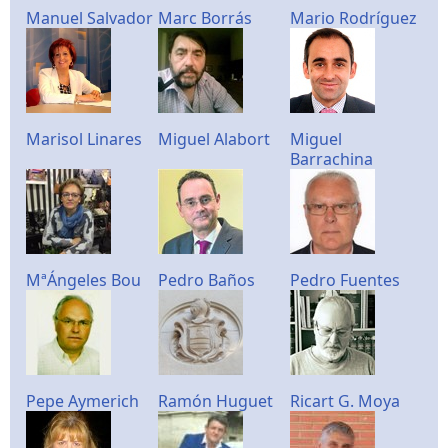
Manuel Salvador
Marc Borrás
Mario Rodríguez
Marisol Linares
Miguel Alabort
Miguel
Barrachina
MªÁngeles Bou
Pedro Baños
Pedro Fuentes
Pepe Aymerich
Ramón Huguet
Ricart G. Moya