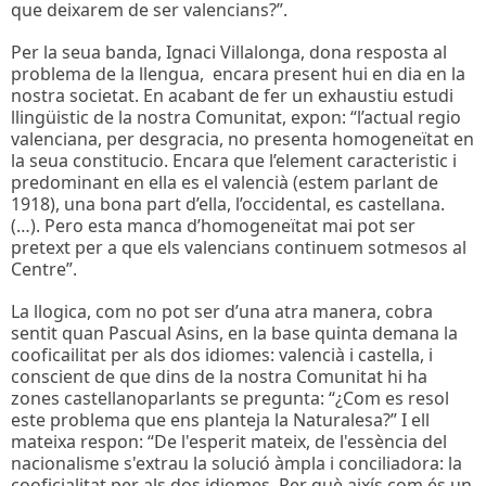
que deixarem de ser valencians?”.
Per la seua banda, Ignaci Villalonga, dona resposta al
problema de la llengua, encara present hui en dia en la
nostra societat. En acabant de fer un exhaustiu estudi
llingüistic de la nostra Comunitat, expon: “l’actual regio
valenciana, per desgracia, no presenta homogeneïtat en
la seua constitucio. Encara que l’element caracteristic i
predominant en ella es el valencià (estem parlant de
1918), una bona part d’ella, l’occidental, es castellana.
(…). Pero esta manca d’homogeneïtat mai pot ser
pretext per a que els valencians continuem sotmesos al
Centre”.
La llogica, com no pot ser d’una atra manera, cobra
sentit quan Pascual Asins, en la base quinta demana la
cooficailitat per als dos idiomes: valencià i castella, i
conscient de que dins de la nostra Comunitat hi ha
zones castellanoparlants se pregunta: “¿Com es resol
este problema que ens planteja la Naturalesa?” I ell
mateixa respon: “De l'esperit mateix, de l'essència del
nacionalisme s'extrau la solució àmpla i conciliadora: la
cooficialitat per als dos idiomes. Per què aixís com és un