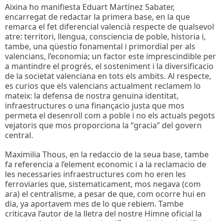
Aixina ho manifiesta Eduart Martínez Sabater,
encarregat de redactar la primera base, en la que
remarca el fet diferencial valencià respecte de qualsevol
atre: territori, llengua, consciencia de poble, historia i,
tambe, una qüestio fonamental i primordial per als
valencians, l’economia; un factor este imprescindible per
a mantindre el progrés, el sosteniment i la diversificacio
de la societat valenciana en tots els ambits. Al respecte,
es curios que els valencians actualment reclamem lo
mateix: la defensa de nostra genuïna identitat,
infraestructures o una finançacio justa que mos
permeta el desenroll com a poble i no els actuals pegots
vejatoris que mos proporciona la “gracia” del govern
central.
Maximilia Thous, en la redaccio de la seua base, tambe
fa referencia a l’element economic i a la reclamacio de
les necessaries infraestructures com ho eren les
ferroviaries que, sistematicament, mos negava (com
ara) el centralisme, a pesar de que, com ocorre hui en
dia, ya aportavem mes de lo que rebiem. Tambe
criticava l’autor de la lletra del nostre Himne oficial la