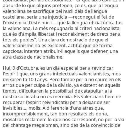
absurde lo que alguns pretenen, ço es, que la llengua
valenciana se sacrifique pel nucli dels de llengua
castellana, seria una injustícia —reconegut el fet de
l'existència d'este nucli— que la llengua oficial única fos
la valenciana, i a més repugnaría al criteri nacionalista,
que és d'àmplia llibertat i reconeiximent de drets per a
tots els pobles”. Una clara demostracio de que el
valencianisme no es excloent, actitut que de forma
capciosa, intenten atribuir-li aquells que defenen una
atra classe de nacionalisme.
Hui, 9 d’Octubre, es un dia especial per a revindicar
l’espirit que, uns grans intelectuals valencianistes, mos
deixaren fa 100 anys. Pero tambe per a no caure en els
erros que per culpa de la divisio, ya existent en aquells
temps, dificultaren la possibilitat de catapultar a la
nostra societat a on es mereixia. Els valencians hem de
recuperar l’espirit reivindicatiu per a deixar de ser
invisibles…, molls. A diferencia d’uns atres que,
incomprensiblement, tan bon resultats els dona,
mosatros reclamem lo que nos correspont, no per la via
del chantage megaloman, sino des de la convinccio de