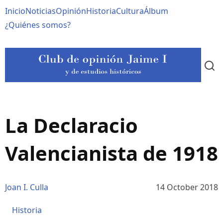
Pasar
Navegación
Inicio
Noticias
Opinión
Historia
Cultura
Álbum
al
contenido
principal
¿Quiénes somos?
principal
La Declaracio
Valencianista de 1918
Joan I. Culla
14 October 2018
Historia