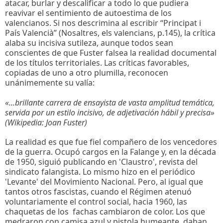
atacar, burlar y descalificar a todo lo que pudiera
reavivar el sentimiento de autoestima de los
valencianos. Si nos descrimina al escribir “Principat i
País Valencià” (Nosaltres, els valencians, p.145), la crítica
alaba su incisiva sutileza, aunque todos sean
conscientes de que Fuster falsea la realidad documental
de los títulos territoriales. Las críticas favorables,
copiadas de uno a otro plumilla, reconocen
unánimemente su valía:
«...brillante carrera de ensayista de vasta amplitud temática,
servida por un estilo incisivo, de adjetivación hábil y precisa»
(Wikipedia: Joan Fuster)
La realidad es que fue fiel compañero de los vencedores
de la guerra. Ocupó cargos en la Falange y, en la década
de 1950, siguió publicando en 'Claustro', revista del
sindicato falangista. Lo mismo hizo en el periódico
'Levante' del Movimiento Nacional. Pero, al igual que
tantos otros fascistas, cuando el Régimen atenuó
voluntariamente el control social, hacia 1960, las
chaquetas de los fachas cambiaron de color. Los que
medraron con camisa azul y pistola humeante, daban