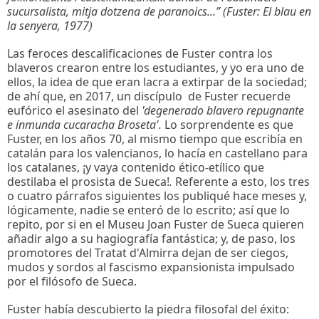
sucursalista, mitja dotzena de paranoics...” (Fuster: El blau en
la senyera, 1977)
Las feroces descalificaciones de Fuster contra los
blaveros crearon entre los estudiantes, y yo era uno de
ellos, la idea de que eran lacra a extirpar de la sociedad;
de ahí que, en 2017, un discípulo de Fuster recuerde
eufórico el asesinato del
'degenerado blavero repugnante
e inmunda cucaracha Broseta'.
Lo sorprendente es que
Fuster, en los años 70, al mismo tiempo que escribía en
catalán para los valencianos, lo hacía en castellano para
los catalanes, ¡y vaya contenido ético-etílico que
destilaba el prosista de Sueca!
.
Referente a esto, los tres
o cuatro párrafos siguientes los publiqué hace meses y,
lógicamente, nadie se enteró de lo escrito; así que lo
repito, por si en el Museu Joan Fuster de Sueca quieren
añadir algo a su hagiografía fantástica; y, de paso, los
promotores del Tratat d'Almirra dejan de ser ciegos,
mudos y sordos al fascismo expansionista impulsado
por el filósofo de Sueca.
Fuster había descubierto la piedra filosofal del éxito: