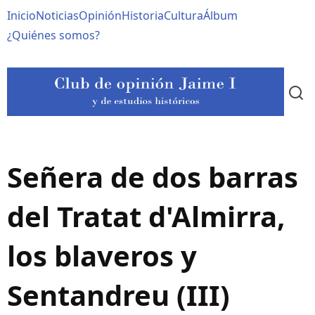
Pasar
Navegación
Inicio
Noticias
Opinión
Historia
Cultura
Álbum
al
contenido
principal
¿Quiénes somos?
principal
Señera de dos barras
del Tratat d'Almirra,
los blaveros y
Sentandreu (III)