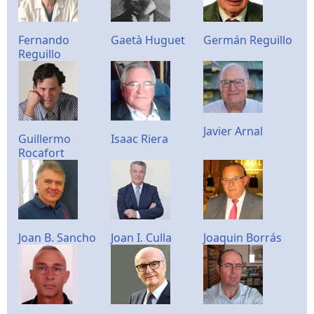
Fernando
Gaetà Huguet
Germán Reguillo
Reguillo
Javier Arnal
Guillermo
Isaac Riera
Rocafort
Joan B. Sancho
Joan I. Culla
Joaquin Borrás