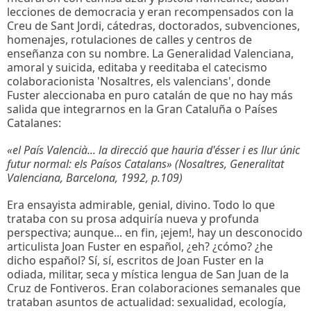
lecciones de democracia y eran recompensados con la
Creu de Sant Jordi, cátedras, doctorados, subvenciones,
homenajes, rotulaciones de calles y centros de
enseñanza con su nombre. La Generalidad Valenciana,
amoral y suicida, editaba y reeditaba el catecismo
colaboracionista 'Nosaltres, els valencians', donde
Fuster aleccionaba en puro catalán de que no hay más
salida que integrarnos en la Gran Cataluña o Países
Catalanes:
«el País Valencià... la direcció que hauria d'ésser i es llur únic
futur normal: els Paísos Catalans» (Nosaltres, Generalitat
Valenciana, Barcelona, 1992, p.109)
Era ensayista admirable, genial, divino. Todo lo que
trataba con su prosa adquiría nueva y profunda
perspectiva; aunque... en fin, ¡ejem!, hay un desconocido
articulista Joan Fuster en español, ¿eh? ¿cómo? ¿he
dicho español? Sí, sí, escritos de Joan Fuster en la
odiada, militar, seca y mística lengua de San Juan de la
Cruz de Fontiveros. Eran colaboraciones semanales que
trataban asuntos de actualidad: sexualidad, ecología,