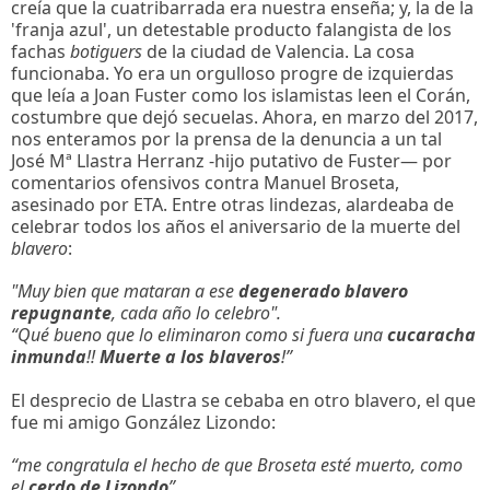
creía que la cuatribarrada era nuestra enseña; y, la de la
'franja azul', un detestable producto falangista de los
fachas
botiguers
de la ciudad de Valencia. La cosa
funcionaba. Yo era un orgulloso progre de izquierdas
que leía a Joan Fuster como los islamistas leen el Corán,
costumbre que dejó secuelas. Ahora, en marzo del 2017,
nos enteramos por la prensa de la denuncia a un tal
José Mª Llastra Herranz -hijo putativo de Fuster— por
comentarios ofensivos contra Manuel Broseta,
asesinado por ETA. Entre otras lindezas, alardeaba de
celebrar todos los años el aniversario de la muerte del
blavero
:
"Muy bien que mataran a ese
degenerado blavero
repugnante
, cada año lo celebro".
“Qué bueno que lo eliminaron como si fuera una
cucaracha
inmunda
!!
Muerte a los blaveros
!”
El desprecio de Llastra se cebaba en otro blavero, el que
fue mi amigo González Lizondo:
“me congratula el hecho de que Broseta esté muerto, como
el
cerdo de Lizondo
”