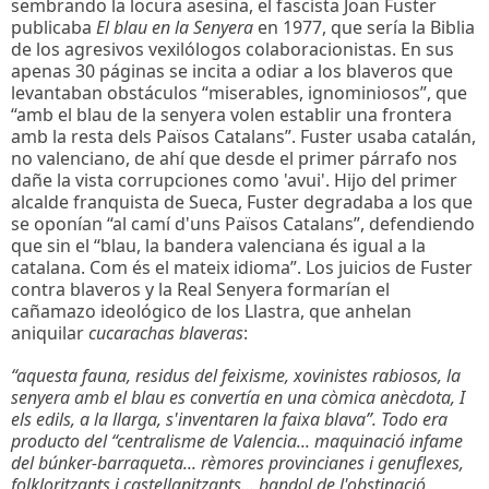
sembrando la locura asesina, el fascista Joan Fuster
publicaba
El blau en la Senyera
en 1977, que sería la Biblia
de los agresivos vexilólogos colaboracionistas. En sus
apenas 30 páginas se incita a odiar a los blaveros que
levantaban obstáculos “miserables, ignominiosos”, que
“amb el blau de la senyera volen establir una frontera
amb la resta dels Països Catalans”. Fuster usaba catalán,
no valenciano, de ahí que desde el primer párrafo nos
dañe la vista corrupciones como 'avui'. Hijo del primer
alcalde franquista de Sueca, Fuster degradaba a los que
se oponían “al camí d'uns Països Catalans”, defendiendo
que sin el “blau, la bandera valenciana és igual a la
catalana. Com és el mateix idioma”. Los juicios de Fuster
contra blaveros y la Real Senyera formarían el
cañamazo ideológico de los Llastra, que anhelan
aniquilar
cucarachas blaveras
:
“aquesta fauna, residus del feixisme, xovinistes rabiosos, la
senyera amb el blau es convertía en una còmica anècdota, I
els edils, a la llarga, s'inventaren la faixa blava”. Todo era
producto del “centralisme de Valencia... maquinació infame
del búnker-barraqueta... rèmores provincianes i genuflexes,
folkloritzants i castellanitzants... bandol de l'obstinació