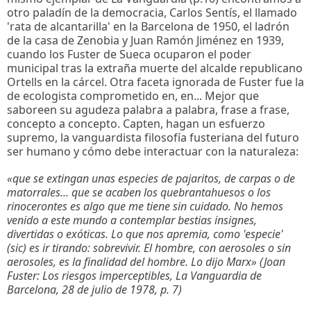
otro paladín de la democracia, Carlos Sentís, el llamado
'rata de alcantarilla' en la Barcelona de 1950, el ladrón
de la casa de Zenobia y Juan Ramón Jiménez en 1939,
cuando los Fuster de Sueca ocuparon el poder
municipal tras la extraña muerte del alcalde republicano
Ortells en la cárcel. Otra faceta ignorada de Fuster fue la
de ecologista comprometido en, en... Mejor que
saboreen su agudeza palabra a palabra, frase a frase,
concepto a concepto. Capten, hagan un esfuerzo
supremo, la vanguardista filosofía fusteriana del futuro
ser humano y cómo debe interactuar con la naturaleza:
«que se extingan unas especies de pajaritos, de carpas o de
matorrales... que se acaben los quebrantahuesos o los
rinocerontes es algo que me tiene sin cuidado. No hemos
venido a este mundo a contemplar bestias insignes,
divertidas o exóticas. Lo que nos apremia, como 'especie'
(sic) es ir tirando: sobrevivir. El hombre, con aerosoles o sin
aerosoles, es la finalidad del hombre. Lo dijo Marx» (Joan
Fuster: Los riesgos imperceptibles, La Vanguardia de
Barcelona, 28 de julio de 1978, p. 7)