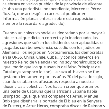
celebrara en varios pueblos de la provincia de Alicante
(Hubo una periodista independiente, Mercedes Pérez
Ruzafa, que arriesgó su carrera al publicar en
Información planas enteras sobre esta exposición.
Siempre la recordaré agradecido).
Cuando un colectivo social es degradado por la mayoría
intelectual que dicta lo correcto y lo inadecuado, las
agresiones que sufren los disidentes son aplaudidas o
juzgadas con benevolencia; sucedió con los judíos en
Alemania, los negros en Norteamérica, los demócratas
en la URSS, China, Chile, Cuba... y con los blaveros en
nuestro Reino de Valencia (no, no soy monárquico; de
igual modo que los que usan lo del falso Principat de
Catalunya tampoco lo son). La caza al blavero se fue
gestando lentamente por los años 70 del pasado siglo,
cuando estábamos ofuscados respecto a nuestra
idiosincrasia colectiva. Nos hacían creer que éramos
una parte de Cataluña que la africana España había
usurpado. Igual que mis compañeros Arnal, Manuel
Boix (que diseñaría la portada de El blau en la Senyera
de Fuster), o Artur Heras, compraba discos de Raimon y