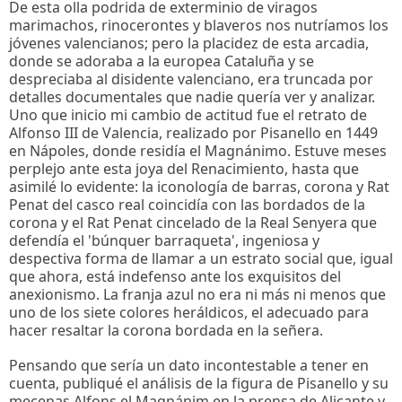
De esta olla podrida de exterminio de viragos
marimachos, rinocerontes y blaveros nos nutríamos los
jóvenes valencianos; pero la placidez de esta arcadia,
donde se adoraba a la europea Cataluña y se
despreciaba al disidente valenciano, era truncada por
detalles documentales que nadie quería ver y analizar.
Uno que inicio mi cambio de actitud fue el retrato de
Alfonso III de Valencia, realizado por Pisanello en 1449
en Nápoles, donde residía el Magnánimo. Estuve meses
perplejo ante esta joya del Renacimiento, hasta que
asimilé lo evidente: la iconología de barras, corona y Rat
Penat del casco real coincidía con las bordados de la
corona y el Rat Penat cincelado de la Real Senyera que
defendía el 'búnquer barraqueta', ingeniosa y
despectiva forma de llamar a un estrato social que, igual
que ahora, está indefenso ante los exquisitos del
anexionismo. La franja azul no era ni más ni menos que
uno de los siete colores heráldicos, el adecuado para
hacer resaltar la corona bordada en la señera.
Pensando que sería un dato incontestable a tener en
cuenta, publiqué el análisis de la figura de Pisanello y su
mecenas Alfons el Magnánim en la prensa de Alicante y