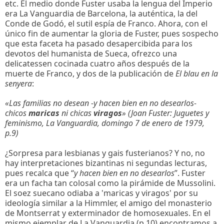
etc. El medio donde Fuster usaba la lengua del Imperio
era La Vanguardia de Barcelona, la auténtica, la del
Conde de Godó, el sutil espía de Franco. Ahora, con el
único fin de aumentar la gloria de Fuster, pues sospecho
que esta faceta ha pasado desapercibida para los
devotos del humanista de Sueca, ofrezco una
delicatessen cocinada cuatro años después de la
muerte de Franco, y dos de la publicación de
El blau en la
senyera
:
«Las familias no desean -y hacen bien en no desearlos-
chicos
maricas
ni chicas
viragos
» (Joan Fuster: Juguetes y
feminismo, La Vanguardia, domingo 7 de enero de 1979,
p.9)
¿Sorpresa para lesbianas y gais fusterianos? Y no, no
hay interpretaciones bizantinas ni segundas lecturas,
pues recalca que “
y hacen bien en no desearlos
”. Fuster
era un facha tan colosal como la pirámide de Mussolini.
El soez suecano odiaba a 'maricas y viragos' por su
ideología similar a la Himmler, el amigo del monasterio
de Montserrat y exterminador de homosexuales. En el
mismo ejemplar de La Vanguardia (p.10) encontramos a