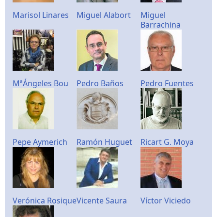
Marisol Linares
Miguel Alabort
Miguel
Barrachina
MªÁngeles Bou
Pedro Baños
Pedro Fuentes
Pepe Aymerich
Ramón Huguet
Ricart G. Moya
Verónica Rosique
Vicente Saura
Víctor Viciedo