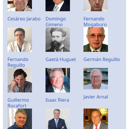
Cesáreo Jarabo
Domingo
Fernando
Gimeno
Mogaburo
Fernando
Gaetà Huguet
Germán Reguillo
Reguillo
Javier Arnal
Guillermo
Isaac Riera
Rocafort