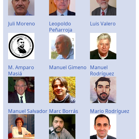
Juli Moreno
Leopoldo
Luis Valero
Peñarroja
M. Amparo
Manuel Gimeno
Manuel
Masiá
Rodríguez
Manuel Salvador
Marc Borrás
Mario Rodríguez