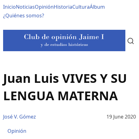
Pasar
Navegación
Inicio
Noticias
Opinión
Historia
Cultura
Álbum
al
contenido
principal
¿Quiénes somos?
principal
Juan Luis VIVES Y SU
LENGUA MATERNA
José V. Gómez
19 June 2020
Opinión