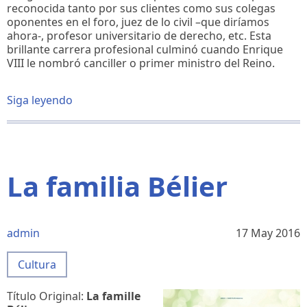
reconocida tanto por sus clientes como sus colegas
oponentes en el foro, juez de lo civil –que diríamos
ahora-, profesor universitario de derecho, etc. Esta
brillante carrera profesional culminó cuando Enrique
VIII le nombró canciller o primer ministro del Reino.
Siga leyendo
sobre
El
abogado
Tomás
Moro:
Un
La familia Bélier
ejemplo
para
los
juristas
admin
17 May 2016
(incluídos
los
Cultura
magistrados
del
TC)
Título Original:
La famille