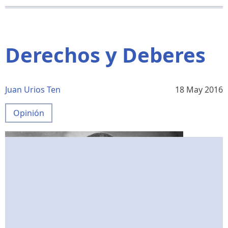
El
conocimiento
inútil
Derechos y Deberes
Juan Urios Ten
18 May 2016
Opinión