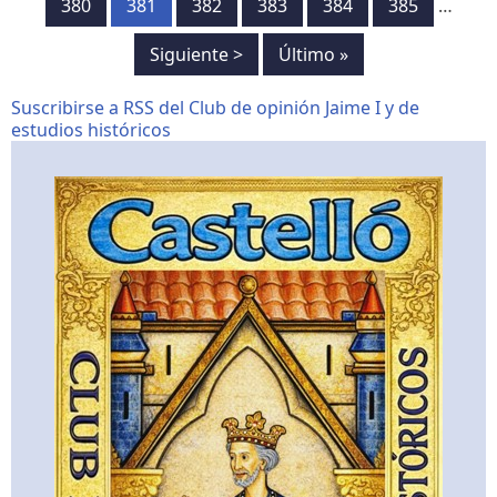
Página
380
Página
381
Página
382
Página
383
Página
384
Página
385
…
Siguiente
Siguiente >
Última
Último »
página
página
Suscribirse a RSS del Club de opinión Jaime I y de
estudios históricos