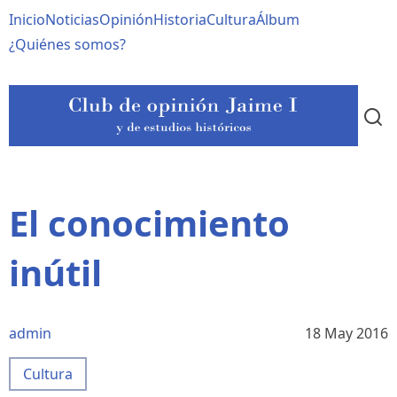
Pasar
Navegación
Inicio
Noticias
Opinión
Historia
Cultura
Álbum
al
contenido
principal
¿Quiénes somos?
principal
El conocimiento
inútil
admin
18 May 2016
Cultura