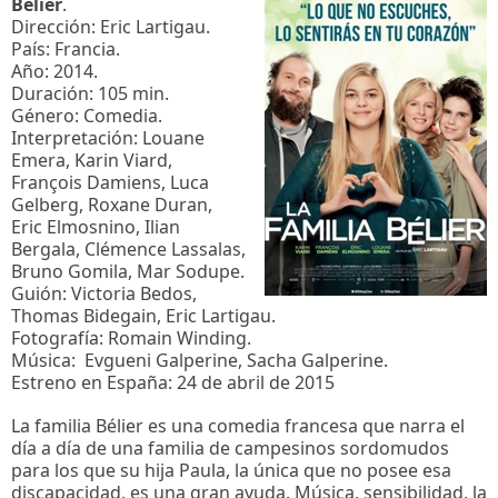
Bélier
.
Dirección: Eric Lartigau.
País: Francia.
Año: 2014.
Duración: 105 min.
Género: Comedia.
Interpretación: Louane
Emera, Karin Viard,
François Damiens, Luca
Gelberg, Roxane Duran,
Eric Elmosnino, Ilian
Bergala, Clémence Lassalas,
Bruno Gomila, Mar Sodupe.
Guión: Victoria Bedos,
Thomas Bidegain, Eric Lartigau.
Fotografía: Romain Winding.
Música: Evgueni Galperine, Sacha Galperine.
Estreno en España: 24 de abril de 2015
La familia Bélier es una comedia francesa que narra el
día a día de una familia de campesinos sordomudos
para los que su hija Paula, la única que no posee esa
discapacidad, es una gran ayuda. Música, sensibilidad, la