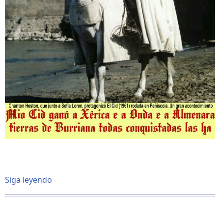
Siga leyendo
sobre
El
Cid
(1961)