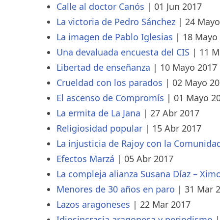
Calle al doctor Canós
|
01 Jun 2017
La victoria de Pedro Sánchez
|
24 Mayo
La imagen de Pablo Iglesias
|
18 Mayo
Una devaluada encuesta del CIS
|
11 M
Libertad de enseñanza
|
10 Mayo 2017
Crueldad con los parados
|
02 Mayo 20
El ascenso de Compromís
|
01 Mayo 2
La ermita de La Jana
|
27 Abr 2017
Religiosidad popular
|
15 Abr 2017
La injusticia de Rajoy con la Comunida
Efectos Marzá
|
05 Abr 2017
La compleja alianza Susana Díaz – Xim
Menores de 30 años en paro
|
31 Mar 
Lazos aragoneses
|
22 Mar 2017
Idiosincrasia aragonesa y periodismo