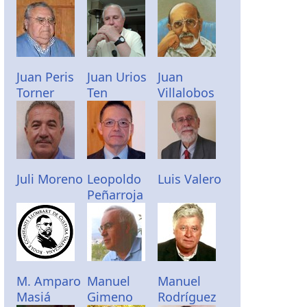
Juan Peris
Juan Urios
Juan
Torner
Ten
Villalobos
Juli Moreno
Leopoldo
Luis Valero
Peñarroja
M. Amparo
Manuel
Manuel
Masiá
Gimeno
Rodríguez