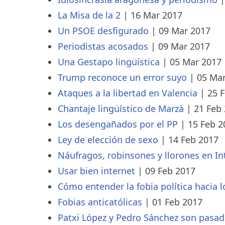
La Misa de la 2
|
16 Mar 2017
Un PSOE desfigurado
|
09 Mar 2017
Periodistas acosados
|
09 Mar 2017
Una Gestapo lingüística
|
05 Mar 2017
Trump reconoce un error suyo
|
05 Ma
Ataques a la libertad en Valencia
|
25 
Chantaje lingüístico de Marzà
|
21 Feb
Los desengañados por el PP
|
15 Feb 2
Ley de elección de sexo
|
14 Feb 2017
Náufragos, robinsones y llorones en In
Usar bien internet
|
09 Feb 2017
Cómo entender la fobia política hacia l
Fobias anticatólicas
|
01 Feb 2017
Patxi López y Pedro Sánchez son pasa