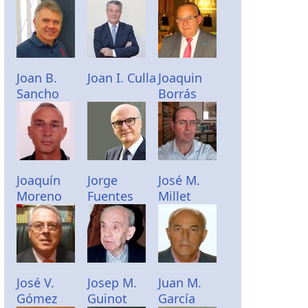
Joan B.
Joan I. Culla
Joaquin
Sancho
Borrás
Joaquín
Jorge
José M.
Moreno
Fuentes
Millet
José V.
Josep M.
Juan M.
Gómez
Guinot
García