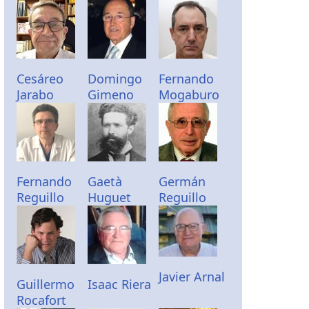
Cesáreo
Domingo
Fernando
Jarabo
Gimeno
Mogaburo
Fernando
Gaetà
Germán
Reguillo
Huguet
Reguillo
Javier Arnal
Guillermo
Isaac Riera
Rocafort