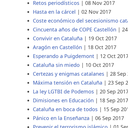
Retos periodísticos
|
08 Nov 2017
Hasta en la cárcel
|
02 Nov 2017
Coste económico del secesionismo cat
Cincuenta años de COPE Castellón
|
24
Convivir en Cataluña
|
19 Oct 2017
Aragón en Castellón
|
18 Oct 2017
Esperando a Puigdemont
|
12 Oct 201
Cataluña sin miedo
|
10 Oct 2017
Certezas y enigmas catalanes
|
28 Sep
Máxima tensión en Cataluña
|
23 Sep 
La ley LGTBI de Podemos
|
20 Sep 201
Dimisiones en Educación
|
18 Sep 201
Cataluña en boca de todos
|
15 Sep 20
Pánico en la Enseñanza
|
06 Sep 2017
Prevenir el terrorismo islámico
|
01 Se