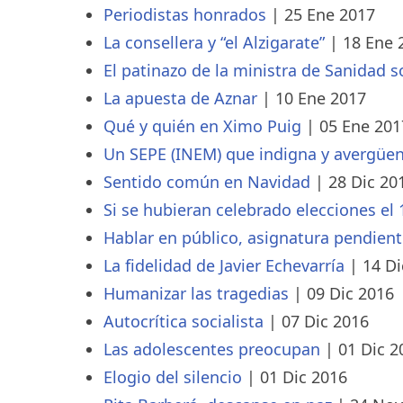
Periodistas honrados
|
25 Ene 2017
La consellera y “el Alzigarate”
|
18 Ene 
El patinazo de la ministra de Sanidad 
La apuesta de Aznar
|
10 Ene 2017
Qué y quién en Ximo Puig
|
05 Ene 201
Un SEPE (INEM) que indigna y avergüe
Sentido común en Navidad
|
28 Dic 20
Si se hubieran celebrado elecciones el 
Hablar en público, asignatura pendien
La fidelidad de Javier Echevarría
|
14 Di
Humanizar las tragedias
|
09 Dic 2016
Autocrítica socialista
|
07 Dic 2016
Las adolescentes preocupan
|
01 Dic 2
Elogio del silencio
|
01 Dic 2016