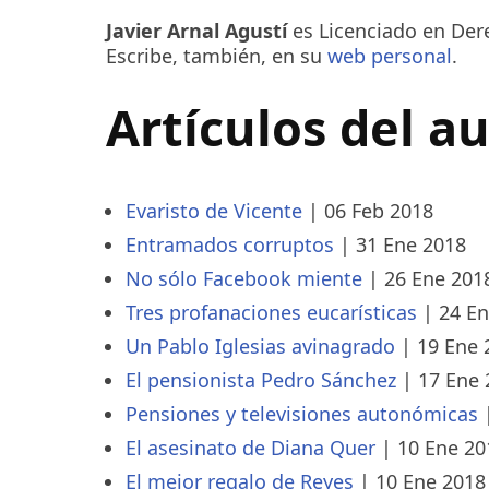
Javier Arnal Agustí
es Licenciado en Dere
Escribe, también, en su
web personal
.
Artículos del a
Evaristo de Vicente
|
06 Feb 2018
Entramados corruptos
|
31 Ene 2018
No sólo Facebook miente
|
26 Ene 201
Tres profanaciones eucarísticas
|
24 En
Un Pablo Iglesias avinagrado
|
19 Ene 
El pensionista Pedro Sánchez
|
17 Ene 
Pensiones y televisiones autonómicas
El asesinato de Diana Quer
|
10 Ene 20
El mejor regalo de Reyes
|
10 Ene 2018