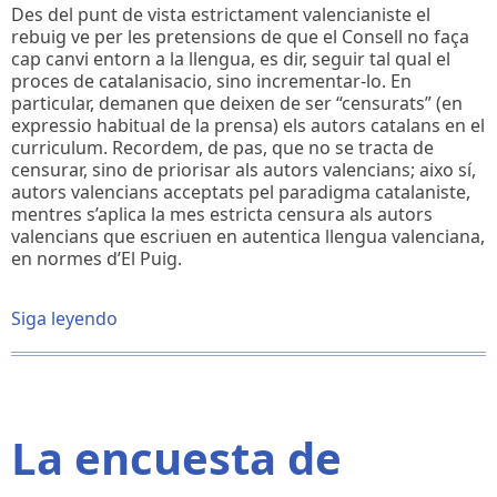
Des del punt de vista estrictament valencianiste el
rebuig ve per les pretensions de que el Consell no faça
cap canvi entorn a la llengua, es dir, seguir tal qual el
proces de catalanisacio, sino incrementar-lo. En
particular, demanen que deixen de ser “censurats” (en
expressio habitual de la prensa) els autors catalans en el
curriculum. Recordem, de pas, que no se tracta de
censurar, sino de priorisar als autors valencians; aixo sí,
autors valencians acceptats pel paradigma catalaniste,
mentres s’aplica la mes estricta censura als autors
valencians que escriuen en autentica llengua valenciana,
en normes d’El Puig.
Siga leyendo
sobre
ROGLE
237
juny
2026
La encuesta de