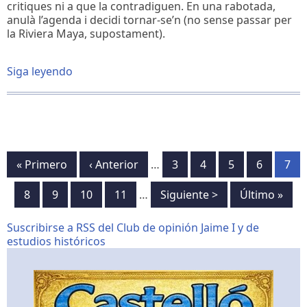
critiques ni a que la contradiguen. En una rabotada,
anulà l’agenda i decidi tornar-se’n (no sense passar per
la Riviera Maya, supostament).
Siga leyendo
sobre
DELIRANT
Paginación
Primera
« Primero
Página
‹ Anterior
…
Página
3
Página
4
Página
5
Página
6
Pág
7
página
anterior
Página
8
Página
9
Página
10
Página
11
…
Siguiente
Siguiente >
Última
Último »
página
página
Suscribirse a RSS del Club de opinión Jaime I y de
estudios históricos