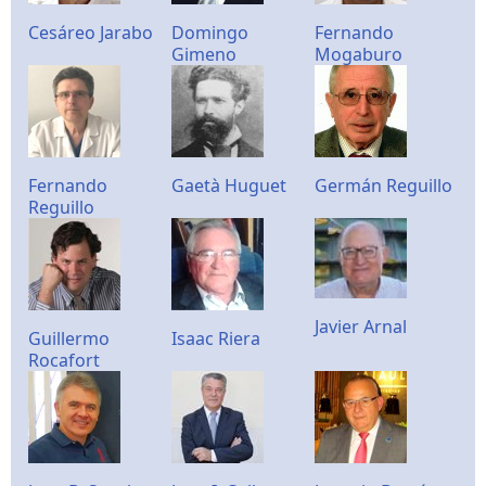
Cesáreo Jarabo
Domingo
Fernando
Gimeno
Mogaburo
Fernando
Gaetà Huguet
Germán Reguillo
Reguillo
Javier Arnal
Guillermo
Isaac Riera
Rocafort