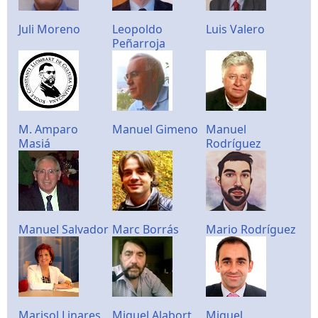
Juli Moreno
Leopoldo
Luis Valero
Peñarroja
M. Amparo
Manuel Gimeno
Manuel
Masiá
Rodríguez
Manuel Salvador
Marc Borrás
Mario Rodríguez
Marisol Linares
Miguel Alabort
Miguel