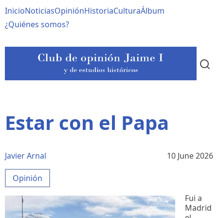
Pasar
Navegación
Inicio
Noticias
Opinión
Historia
Cultura
Álbum
al
contenido
principal
¿Quiénes somos?
principal
Estar con el Papa
Javier Arnal
10 June 2026
Opinión
Fui a
Madrid
el