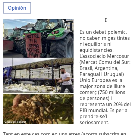
Opinión
I
Es un debat polemic,
no caben miges tintes
ni equilibris ni
equidistancies.
L’associacio Mercosur
(Mercat Comu del Sur:
Brasil, Argentina,
Paraguai i Uruguai)
Unio Europea es la
major zona de lliure
comerç (750 millons
de persones) i
representa un 20% del
PIB mundial. Es per a
prendre-se’l
seriosament.
Tant en este cas com en uns atres (acorts subscrits en