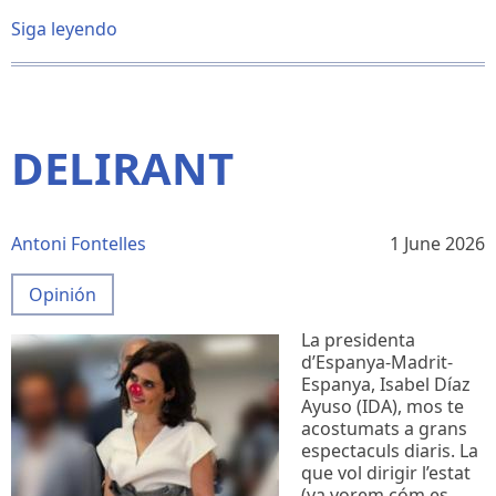
Siga leyendo
sobre
Nuevas
esclavitudes
DELIRANT
Antoni Fontelles
1 June 2026
Opinión
La presidenta
d’Espanya-Madrit-
Espanya, Isabel Díaz
Ayuso (IDA), mos te
acostumats a grans
espectaculs diaris. La
que vol dirigir l’estat
(ya vorem cóm es