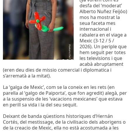
desfa del ‘moderat’
Alberto Nuñez Feijóo)
mos ha mostrat la
seua faceta mes
internacional i
rabalera en el viage a
Mexic (3-12 / 5 /
2026). Un periple que
hem seguit per totes
les televisions i que
acabà abruptament
(eren deu dies de missio comercial i diplomatica i
s’arrematà a la mitat).
La ‘galga de Mexic’, com se la coneix en les rets (en
parella al ‘galgo de Paiporta’, que fon agredit) alegà, per
a la suspensio de les ‘vacacions mexicanes’ que estava
en perill sa vida i la del seu sequit.
Deixant de banda qüestions historiques d’Hernán
Cortés, del mestissage, de la civilisacio dels aborigens o
de la creacio de Mexic, ella no està acostumada a les